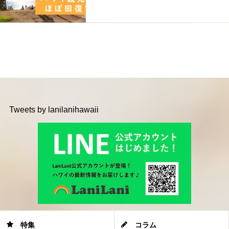
Tweets by lanilanihawaii
特集
コラム