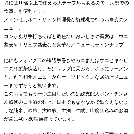
隅には10名以上で使える大テーブルもあるので、大勢での
食事にも便利です。
メインはカネコ・サトシ料理長が製麺機で打つお蕎麦のメ
ニュー。
コシがあり手打ちそばと遜色ないおいしさの蕎麦は、ウニ
蕎麦やトリュフ蕎麦など豪華なメニューもラインナップ。
他にもフォアグラの磯辺手巻きやカニまたはウニとキャビ
アの冷製茶碗蒸し、そばサラダに天ぷら、さらにラーメン
と、創作和食メニューからオーソドックスな居酒屋メニュ
ーまでずらりと揃います。
このお店でもう一つ注目したいのは総支配人ボン・チンさ
ん監修の日本酒の数々。日本でもなかなかで出会えないよ
うな純米、吟醸、大吟醸、生酒、生酛、山廃仕込みのお酒
が常に40～80種類揃っています。