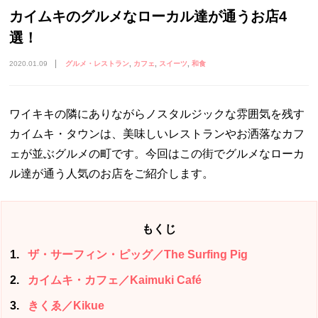
カイムキのグルメなローカル達が通うお店4
選！
2020.01.09
グルメ・レストラン
カフェ
スイーツ
和食
ワイキキの隣にありながらノスタルジックな雰囲気を残す
カイムキ・タウンは、美味しいレストランやお洒落なカフ
ェが並ぶグルメの町です。今回はこの街でグルメなローカ
ル達が通う人気のお店をご紹介します。
もくじ
1
ザ・サーフィン・ピッグ／The Surfing Pig
2
カイムキ・カフェ／Kaimuki Café
3
きくゑ／Kikue