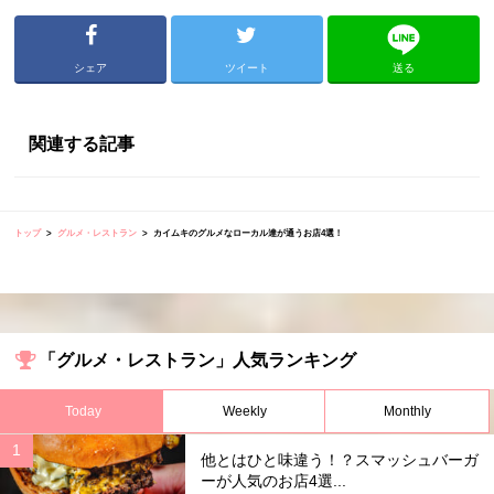
シェア
ツイート
送る
関連する記事
トップ
グルメ・レストラン
カイムキのグルメなローカル達が通うお店4選！
「グルメ・レストラン」人気ランキング
Today
Weekly
Monthly
他とはひと味違う！？スマッシュバーガ
ーが人気のお店4選...