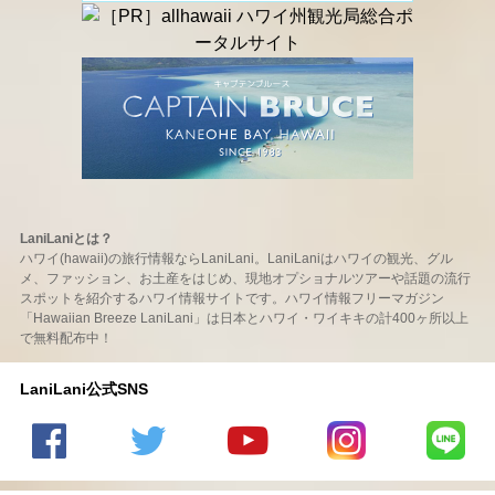
LaniLaniとは？
ハワイ(hawaii)の旅行情報ならLaniLani。LaniLaniはハワイの観光、グル
メ、ファッション、お土産をはじめ、現地オプショナルツアーや話題の流行
スポットを紹介するハワイ情報サイトです。ハワイ情報フリーマガジン
「Hawaiian Breeze LaniLani」は日本とハワイ・ワイキキの計400ヶ所以上
で無料配布中！
LaniLani公式SNS
LaniLani
LaniLani
LaniLani
LaniLani
LaniLani