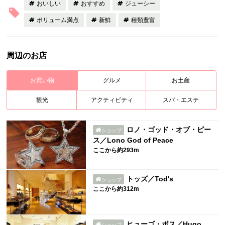
おいしい
おすすめ
ジューシー
ボリューム満点
新鮮
種類豊富
周辺のお店
お買い物
グルメ
お土産
観光
アクティビティ
スパ・エステ
ロノ・ゴッド・オブ・ピー
ショップ
ス／Lono God of Peace
ここから約293m
トッズ／Tod's
ショップ
ここから約312m
ヒューゴ・ボス／Hugo
ショップ