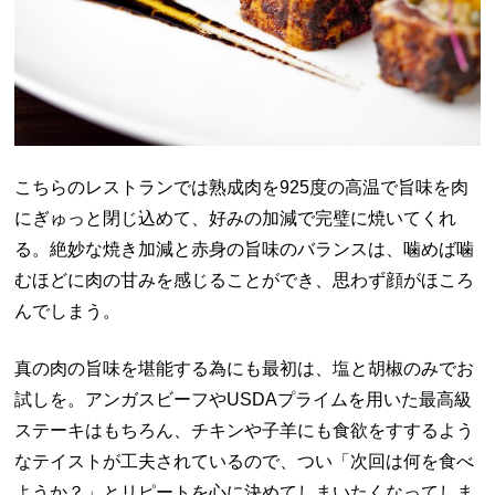
こちらのレストランでは熟成肉を
925
度の高温で旨味を肉
にぎゅっと閉じ込めて、好みの加減で完璧に焼いてくれ
る。絶妙な焼き加減と赤身の旨味のバランスは、噛めば噛
むほどに肉の甘みを感じることができ、思わず顔がほころ
んでしまう。
真の肉の旨味を堪能する為にも最初は、塩と胡椒のみでお
試しを。アンガスビーフや
USDA
プライムを用いた最高級
ステーキはもちろん、チキンや子羊にも食欲をすするよう
なテイストが工夫されているので、つい「次回は何を食べ
ようか？」とリピートを心に決めてしまいたくなってしま