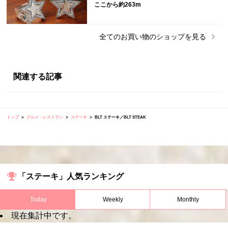
ここから約263m
全ての
お買い物
のショップを見る
関連する記事
トップ
グルメ・レストラン
ステーキ
BLT ステーキ／BLT STEAK
「ステーキ」人気ランキング
Today
Weekly
Monthly
現在集計中です。