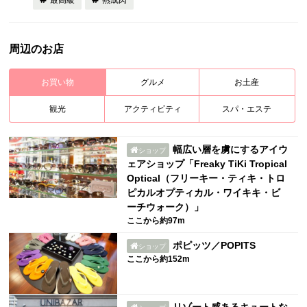
最高級
熟成肉
周辺のお店
お買い物
グルメ
お土産
観光
アクティビティ
スパ・エステ
幅広い層を虜にするアイウ
ショップ
ェアショップ「Freaky TiKi Tropical
Optical（フリーキー・ティキ・トロ
ピカルオプティカル・ワイキキ・ビ
ーチウォーク）」
ここから約97m
ポピッツ／POPITS
ショップ
ここから約152m