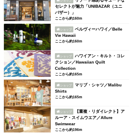
リゾート感あるキュートな
ショップ
セレクトが魅力「UNIBAZAR（ユニ
バザー）」
ここから約160m
ベルヴィーハワイ／Belle
ショップ
Vie Hawaii
ここから約160m
ハワイアン・キルト・コレ
ショップ
クション／Hawaiian Quilt
Collection
ここから約165m
マリブ・シャツ／Malibu
ショップ
Shirts
ここから約165m
【重複・リダイレクト】ア
ショップ
ルーア・スイムウエア／Allure
Swimwear
ここから約196m