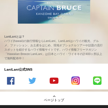
LaniLaniとは？
ハワイ(hawaii)の旅行情報ならLaniLani。LaniLaniはハワイの観光、グル
メ、ファッション、お土産をはじめ、現地オプショナルツアーや話題の流行
スポットを紹介するハワイ情報サイトです。ハワイ情報フリーマガジン
「Hawaiian Breeze LaniLani」は日本とハワイ・ワイキキの計400ヶ所以上
で無料配布中！
LaniLani公式SNS
LaniLani
LaniLani
LaniLani
LaniLani
LaniLani
の
のtwitter
の
の
のLINEを
Facebook
を見る
Youtube
Instagram
見る
ページトップ
を見る
チャンネ
を見る
ルを見る