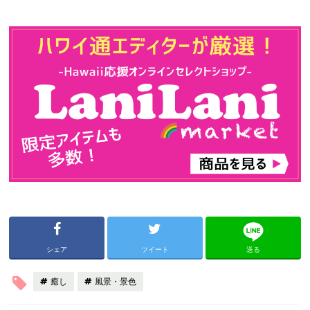
シェア
ツイート
送る
癒し
風景・景色