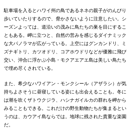
駐車場を入るとハワイ州の鳥であるネネの親子がのんびり
歩いていたりするので、脅かさないように注意したい。シ
ーズンよっては、道沿いの茂みに鳥たちの巣を目にするこ
ともある。岬に立つと、自然の営みを感じるダイナミック
な大パノラマが広がっている。上空にはグンカンドリ、ミ
ズナギトリ、カツオドリ、コアホウドリなどが優雅に飛び
交い、沖合に浮かぶ小島・モクアエアエ島は美しい鳥たち
で埋め尽くされている。
また、希少なハワイアン・モンクシール（アザラシ）が気
持ちよさそうに昼寝している姿にも出会えることも。冬に
は潮を吹くザトウクジラ、ハシナガイルカの群れを岬から
みることもできる。これだけの野生動物たちが集まるとい
うのは、カウアイ島ならでは。地球に残された貴重な楽園
だ。