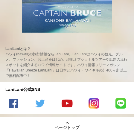
LaniLaniとは？
ハワイ(hawaii)の旅行情報ならLaniLani。LaniLaniはハワイの観光、グル
メ、ファッション、お土産をはじめ、現地オプショナルツアーや話題の流行
スポットを紹介するハワイ情報サイトです。ハワイ情報フリーマガジン
「Hawaiian Breeze LaniLani」は日本とハワイ・ワイキキの計400ヶ所以上
で無料配布中！
LaniLani公式SNS
LaniLani
LaniLani
LaniLani
LaniLani
LaniLani
の
のtwitter
の
の
のLINEを
Facebook
を見る
Youtube
Instagram
見る
ページトップ
を見る
チャンネ
を見る