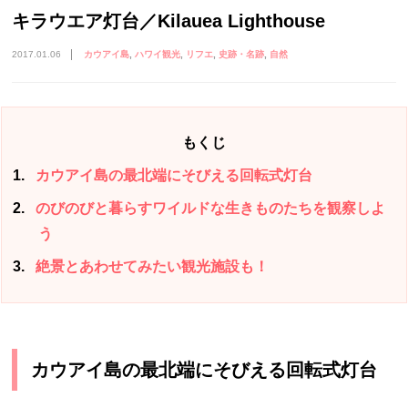
キラウエア灯台／Kilauea Lighthouse
2017.01.06
カウアイ島
ハワイ観光
リフエ
史跡・名跡
自然
もくじ
1
カウアイ島の最北端にそびえる回転式灯台
2
のびのびと暮らすワイルドな生きものたちを観察しよ
う
3
絶景とあわせてみたい観光施設も！
カウアイ島の最北端にそびえる回転式灯台