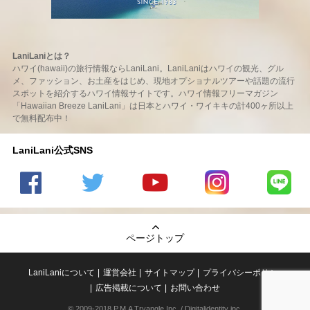
LaniLaniとは？
ハワイ(hawaii)の旅行情報ならLaniLani。LaniLaniはハワイの観光、グル
メ、ファッション、お土産をはじめ、現地オプショナルツアーや話題の流行
スポットを紹介するハワイ情報サイトです。ハワイ情報フリーマガジン
「Hawaiian Breeze LaniLani」は日本とハワイ・ワイキキの計400ヶ所以上
で無料配布中！
LaniLani公式SNS
LaniLani
LaniLani
LaniLani
LaniLani
LaniLani
の
のtwitter
の
の
のLINEを
Facebook
を見る
Youtube
Instagram
見る
ページトップ
を見る
チャンネ
を見る
ルを見る
LaniLaniについて
運営会社
サイトマップ
プライバシーポリシー
広告掲載について
お問い合わせ
© 2009-2018 P.M.A Tryangle,Inc. / Digitalidentity inc.