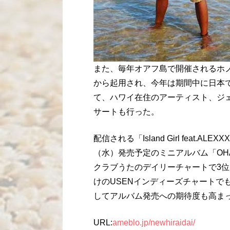
また、毎年オアフ島で開催されるホノ
から起用され、今年は期間中に日本
て、ハワイ在住のアーティスト、ジ
サートも行った。
配信される「Island Girl feat.
（水）発売予定のミニアルバム「OH
クラブうたのデイリーチャートで3位
けのUSENインディーズチャートで
してアルバム発売への期待度も高ま
URL:
ameblo.jp/newhiraidai/