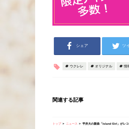
シェア
ツ
ウクレレ
オリジナル
情
関連する記事
トップ
ニュース
平井大の新曲「Island Girl」