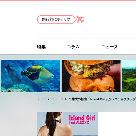
特集
コラム
ニュース
トップ
ニュース
平井大の新曲「Island Girl」がレコチョクク