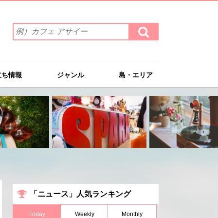
検
検
索
索
ワ
す
る
ー
ド
立ち情報
ジャンル
島・エリア
を
入
力
(例）
カ
フ
ェ
ア
サ
イ
ー
「ニュース」人気ランキング
Today
Weekly
Monthly