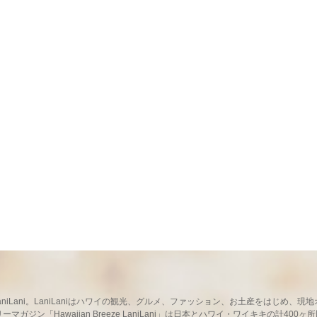
ならLaniLani。LaniLaniはハワイの観光、グルメ、ファッション、お土産をはじ
ガジン「Hawaiian Breeze LaniLani」は日本とハワイ・ワイキキの計400