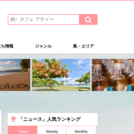
検
検
索
索
ワ
す
る
ー
ド
立ち情報
ジャンル
島・エリア
を
入
力
(例）
カ
フ
ェ
ア
サ
イ
ー
「ニュース」人気ランキング
Today
Weekly
Monthly