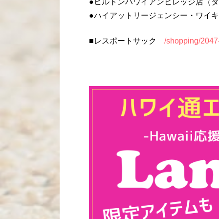
●ヒルトンハワイアンビレッジ店（タパ・
●ハイアットリージェンシー・ワイキキ店 8
■レスポートサック
/shopping/2047