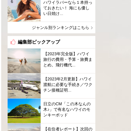
ハワイラバーなら１本持っ
ておきたい！ 海にも優し
い日焼け...
ジャンル別ランキングはこちら
編集部ピックアップ
【2023年完全版】ハワイ
旅行の費用・予算・旅費ま
とめ。飛行機代...
【2023年2月更新】ハワイ
渡航に必要な手続き／ワク
チン接種証明...
日立のCM「この木なんの
木♪」で有名なハワイのモ
ンキーポッド
【在住者レポート】次回の