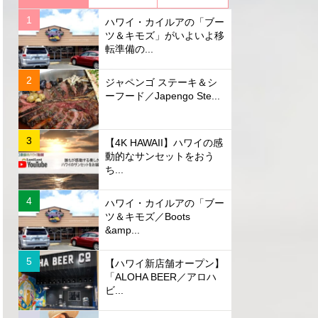
ハワイ・カイルアの「ブー
ツ＆キモズ」がいよいよ移
転準備の...
ジャペンゴ ステーキ＆シ
ーフード／Japengo Ste...
【4K HAWAII】ハワイの感
動的なサンセットをおう
ち...
ハワイ・カイルアの「ブー
ツ＆キモズ／Boots
&amp...
【ハワイ新店舗オープン】
「ALOHA BEER／アロハ
ビ...