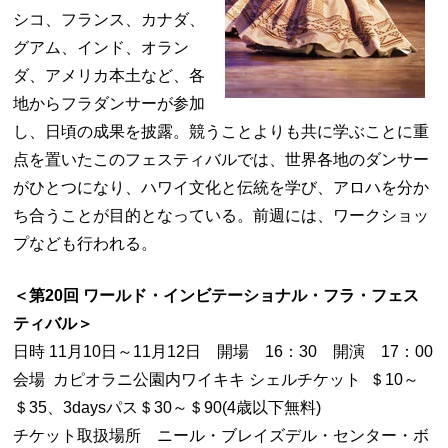
シコ、フランス、カナダ、
グアム、インド、オラン
ダ、アメリカ本土など、各
地からフラダンサーが参加
し、日頃の成果を披露。競うことよりも共に学ぶことに重
点を置いたこのフェスティバルでは、世界各地のダンサー
がひとつになり、ハワイ文化と伝統を学び、アロハを分か
ち合うことが目的となっている。前週には、ワークショッ
プなども行われる。
＜第20回 ワールド・インビテーショナル・フラ・フェス
ティバル＞
日時 11月10日～11月12日 開場 16：30 開演 17：00
会場 カピオラニ公園内ワイキキ シェルチケット ＄10～
＄35、3daysパス＄30～＄90(4歳以下無料)
チケット取扱場所 ニール・ブレイズデル・センター・ボ