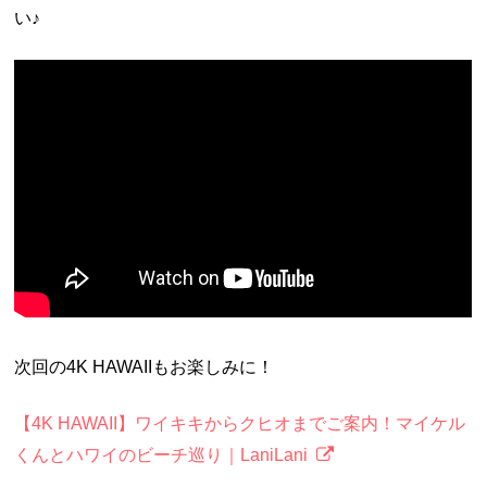
い♪
次回の4K HAWAIIもお楽しみに！
【4K HAWAII】ワイキキからクヒオまでご案内！マイケル
くんとハワイのビーチ巡り｜LaniLani