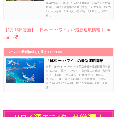
染者数累計：33,533人 入院者数累計：2,572人 死亡者
数累計：490人島別感染者数（累計） オアフ島：25,65
6人 マウイ島：3,549人 ハワイ島：2,751人 カウアイ
島...
【1月13日更新】「日本 ー ハワイ」の最新運航情報｜Lani
Lani
ハワイの最新情報をお届け！LaniLani
「日本 ー ハワイ」の最新運航情報
参照：@allnipponairways各航空会社の運航情報日本航
空（JAL）「日本 ― ハワイ」 臨時便のみ運航（臨時便
あり）【羽田 ― ホノルル】5月5月 火曜・金曜発：
羽田発21:00 ― ホノルル着09:305月 水曜・土曜発：
ホノルル発11:55 ― 羽田着15:556月6月 火曜・金曜
発： ...