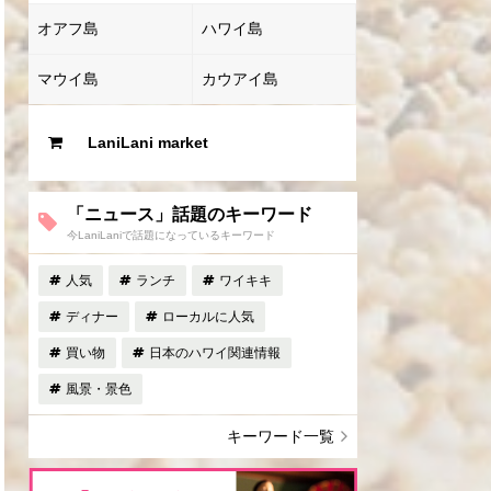
オアフ島
ハワイ島
マウイ島
カウアイ島
LaniLani market
「ニュース」話題のキーワード
今LaniLaniで話題になっているキーワード
人気
ランチ
ワイキキ
ディナー
ローカルに人気
買い物
日本のハワイ関連情報
風景・景色
キーワード一覧