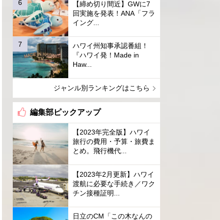
【締め切り間近】GWに7
回実施を発表！ANA「フラ
イング...
ハワイ州知事承認番組！
『ハワイ発！Made in
Haw...
ジャンル別ランキングはこちら
編集部ピックアップ
【2023年完全版】ハワイ
旅行の費用・予算・旅費ま
とめ。飛行機代...
【2023年2月更新】ハワイ
渡航に必要な手続き／ワク
チン接種証明...
日立のCM「この木なんの