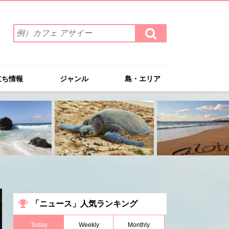
検
検
索
索
ワ
す
る
ー
ド
立ち情報
ジャンル
島・エリア
を
入
力
(例）
カ
フ
ェ
ア
サ
イ
ー
「ニュース」人気ランキング
Today
Weekly
Monthly