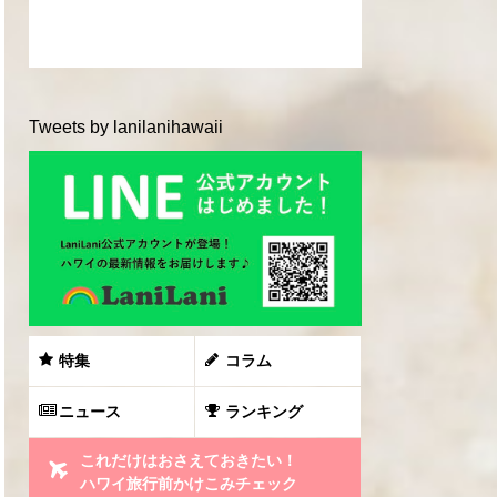
Tweets by lanilanihawaii
特集
コラム
ニュース
ランキング
これだけはおさえておきたい！
ハワイ旅行前かけこみチェック