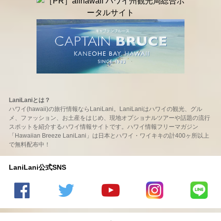
LaniLaniとは？
ハワイ(hawaii)の旅行情報ならLaniLani。LaniLaniはハワイの観光、グル
メ、ファッション、お土産をはじめ、現地オプショナルツアーや話題の流行
スポットを紹介するハワイ情報サイトです。ハワイ情報フリーマガジン
「Hawaiian Breeze LaniLani」は日本とハワイ・ワイキキの計400ヶ所以上
で無料配布中！
LaniLani公式SNS
LaniLani
LaniLani
LaniLani
LaniLani
LaniLani
の
のtwitter
の
の
のLINEを