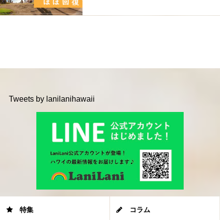
Tweets by lanilanihawaii
特集
コラム