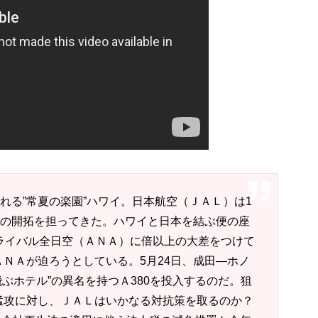
れる”常夏の楽園”ハワイ。日本航空（ＪＡＬ）は1
要の開拓を担ってきた。ハワイと日本を結ぶ便の座
ライバル全日空（ＡＮＡ）に倍以上の大差をつけて
ＮＡが迫ろうとしている。5月24日、成田―ホノ
飛ぶホテル”の異名を持つＡ380を投入するのだ。狙
猛攻に対し、ＪＡＬはいかなる対抗策を取るのか？