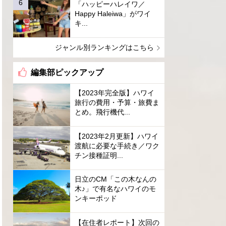
「ハッピーハレイワ／
Happy Haleiwa」がワイ
キ...
ジャンル別ランキングはこちら
編集部ピックアップ
【2023年完全版】ハワイ
旅行の費用・予算・旅費ま
とめ。飛行機代...
【2023年2月更新】ハワイ
渡航に必要な手続き／ワク
チン接種証明...
日立のCM「この木なんの
木♪」で有名なハワイのモ
ンキーポッド
【在住者レポート】次回の