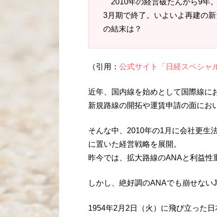
2010年の経営破たんから9年
3月期で終了。いよいよ再建の
の結末は？
（引用：
公式サイト「日経スペシャル 
近年、国内線を始めとして国際線に
新規路線の開拓や運賃申請の面におい
そんな中、2010年の1月に会社更生
に置いた経営戦略を展開。
昨今では、拡大路線のANAと利益性
しかし、絶好調のANAでも崩せない
1954年2月2日（火）に飛び立っ