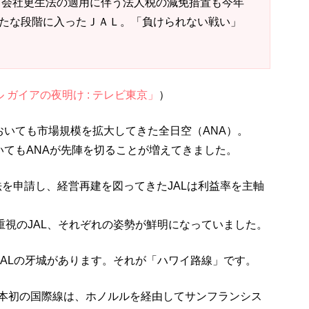
。会社更生法の適用に伴う法人税の減免措置も今年
新たな段階に入ったＪＡＬ。「負けられない戦い」
ガイアの夜明け : テレビ東京」
）
おいても市場規模を拡大してきた全日空（ANA）。
てもANAが先陣を切ることが増えてきました。
法を申請し、経営再建を図ってきたJALは利益率を主軸
重視のJAL、それぞれの姿勢が鮮明になっていました。
JALの牙城があります。それが「ハワイ路線」です。
た日本初の国際線は、ホノルルを経由してサンフランシス