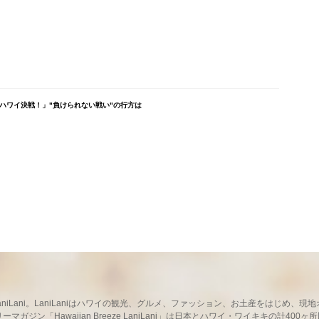
Lハワイ決戦！」"負けられない戦い"の行方は
ならLaniLani。LaniLaniはハワイの観光、グルメ、ファッション、お土産をはじ
ガジン「Hawaiian Breeze LaniLani」は日本とハワイ・ワイキキの計400