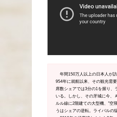
年間150万人以上の日本人が訪
954年に就航以来、その観光需
席数シェアでは3分の1を握り、
いる。しかし、その牙城に今、Ａ
ルル線に2階建ての大型機、”空
うはシェアの逆転。ライバルの