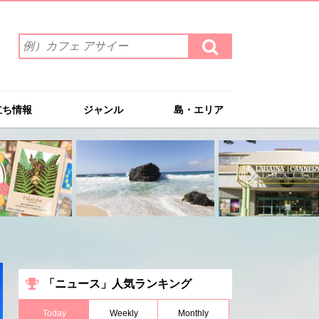
検
検
索
索
ワ
す
る
ー
ド
立ち情報
ジャンル
島・エリア
を
入
力
(例）
カ
フ
ェ
ア
サ
イ
ー
「ニュース」人気ランキング
Today
Weekly
Monthly