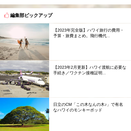
編集部ピックアップ
【2023年完全版】ハワイ旅行の費用・
予算・旅費まとめ。飛行機代...
【2023年2月更新】ハワイ渡航に必要な
手続き／ワクチン接種証明...
日立のCM「この木なんの木♪」で有名
なハワイのモンキーポッド