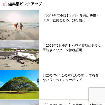
編集部ピックアップ
【2023年完全版】ハワイ旅行の費用・
予算・旅費まとめ。飛行機代...
【2023年2月更新】ハワイ渡航に必要な
手続き／ワクチン接種証明...
日立のCM「この木なんの木♪」で有名
なハワイのモンキーポッド
【在住者レポート】次回のハワイ旅行で