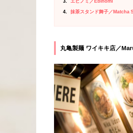
3
エビノミ／Ebinomi
4
抹茶スタンド舞子／Matcha Sta
丸亀製麺 ワイキキ店／
Mar