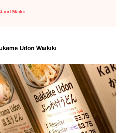
nd Maiko
ukame Udon Waikiki