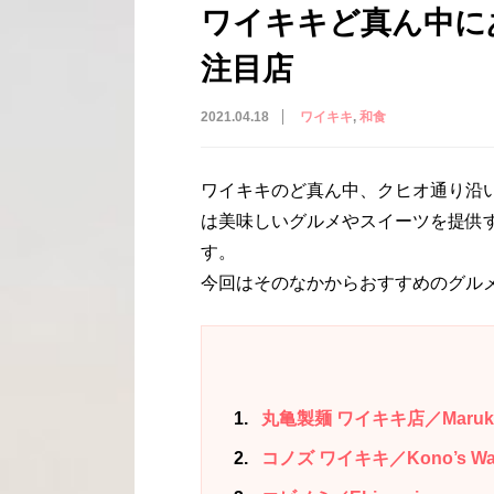
ワイキキど真ん中に
注目店
2021.04.18
ワイキキ
和食
ワイキキのど真ん中、クヒオ通り沿
は美味しいグルメやスイーツを提供
す。
今回はそのなかからおすすめのグル
1
丸亀製麺 ワイキキ店／Marukame
2
コノズ ワイキキ／Kono’s Waik