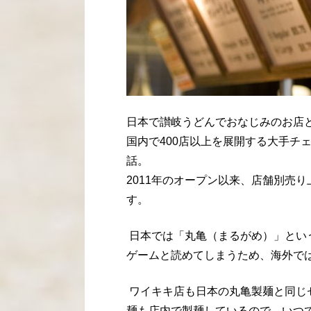
日本で讃岐うどんでおなじみのお店と
国内で
400
店以上を展開する大手チ
話。
2011
年のオープン以来、店舗別売り
す。
日本では「丸亀（まるがめ）」とい
ゲームと読めてしまうため、海外で
ワイキキ店も日本の丸亀製麺と同じ
麺も店内で製麺しているので、いつ