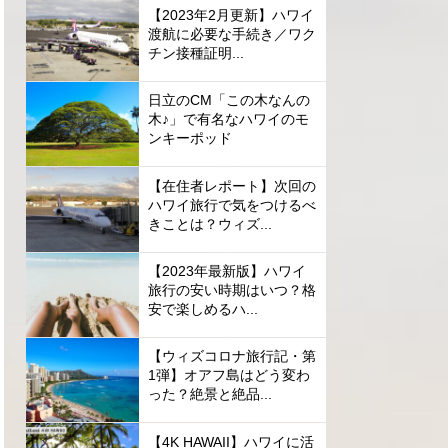
【2023年2月更新】ハワイ
渡航に必要な手続き／ワク
チン接種証明...
日立のCM「この木なんの
木♪」で有名なハワイのモ
ンキーポッド
【在住者レポート】次回の
ハワイ旅行で気をつけるべ
きことは？ウィズ...
【2023年最新版】ハワイ
旅行の安い時期はいつ？格
安で楽しめるハ...
【ウィズコロナ旅行記・第
1弾】オアフ島はどう変わ
った？絶景と絶品...
【4K HAWAII】ハワイに活