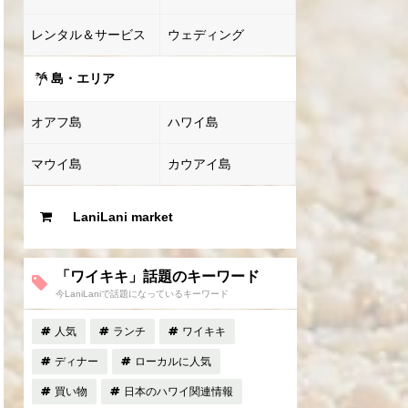
レンタル＆サービス
ウェディング
島・エリア
オアフ島
ハワイ島
マウイ島
カウアイ島
LaniLani market
「ワイキキ」話題のキーワード
今LaniLaniで話題になっているキーワード
人気
ランチ
ワイキキ
ディナー
ローカルに人気
買い物
日本のハワイ関連情報