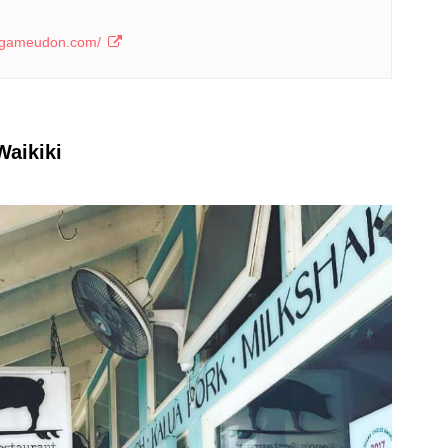
ugameudon.com/
Waikiki