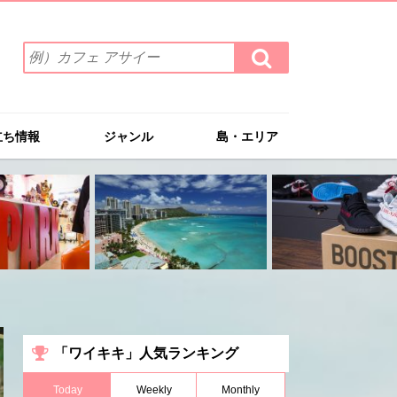
検
検
索
索
ワ
す
る
ー
ド
立ち情報
ジャンル
島・エリア
を
入
力
(例）
カ
フ
ェ
ア
サ
イ
ー
「ワイキキ」人気ランキング
Today
Weekly
Monthly