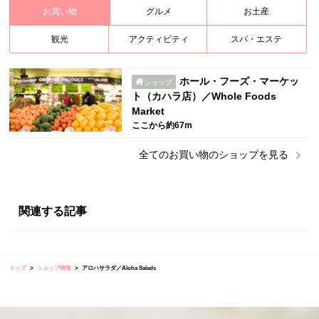
お買い物
グルメ
お土産
観光
アクティビティ
スパ・エステ
ホール・フーズ・マーケッ
ショップ
ト（カハラ店）／Whole Foods
Market
ここから約67m
全ての
お買い物
のショップを見る
関連する記事
トップ
ショップ情報
アロハサラダ／Aloha Salads