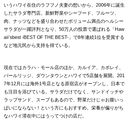
いうハワイ在住のラフフノ夫妻の想いから、
2006
年に誕生
したサラダ専門店。新鮮野菜やシーフード、フルーツ、
肉、ナッツなどを盛り合わせたボリューム満点のヘルシー
サラダが一躍評判となり、
50
万人の投票で選ばれる「
Haw
aii
’
sbest -BEST OF THE BEST-
」で
8
年連続
1
位を受賞する
など地元民から支持を得ている。
現在ではカラハ・モール店のほか、カルイア、カポレイ、
パールリッジ、ダウンタウンとハワイで
5
店舗を展開。
201
7
年
12
月には海外
1
号店となる原宿店がオープンし、日本で
も注目を浴びている。サラダだけでなく、サンドイッチや
ラップサンド、スープもあるので、野菜だけじゃお腹いっ
ぱいにならない！という方にもおすすめ。栄養が偏りがち
なハワイ滞在中にはうってつけの店だ。