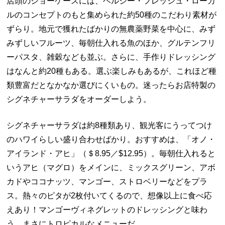
店頭のショーケースには、ヘルシー・フレッシュ・ローカ
ルのコンセプトのもと集められた約
50
種のこだわり素材が
ずらり。地元で獲れたばかりの無農薬野菜を中心に、みず
みずしいフルーツ、毎朝仕入れる魚のほか、グルテンフリ
ーパスタ、雑穀なども並ぶ。さらに、手作りドレッシング
はなんと約
20
種もある。選ぶ楽しみもあるが、これほど種
類豊富だとなかなか選びにくいもの。迷ったらお店特製の
シグネチャーサラダをオーダーしよう。
シグネチャーサラダは約
8
種類あり、観光客にうってつけ
のハワイらしい盛り合わせばかり。おすすめは、「オノ・
アイランド・アヒ」（＄
8.95
／
$12.95
）。毎朝仕入れると
いうアヒ（マグロ）をメインに、ミックスグリーン、アボ
カドやココナッツ、マンゴー、ストロベリーなどをプラ
ス。熱々のピタが
2
枚付いてくるので、想像以上に食べ応
えあり！マンゴーヴィネグレットのドレッシングと味わ
う、まさにトロピカルなメニューだ。