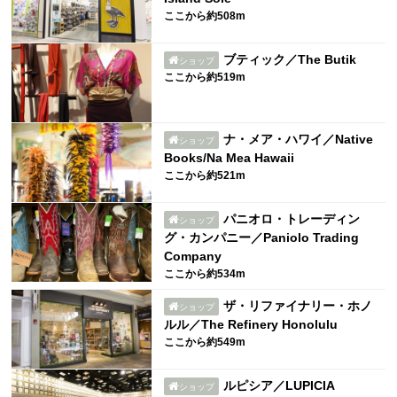
ここから約508m
ブティック／The Butik
ショップ
ここから約519m
ナ・メア・ハワイ／Native
ショップ
Books/Na Mea Hawaii
ここから約521m
パニオロ・トレーディン
ショップ
グ・カンパニー／Paniolo Trading
Company
ここから約534m
ザ・リファイナリー・ホノ
ショップ
ルル／The Refinery Honolulu
ここから約549m
ルピシア／LUPICIA
ショップ