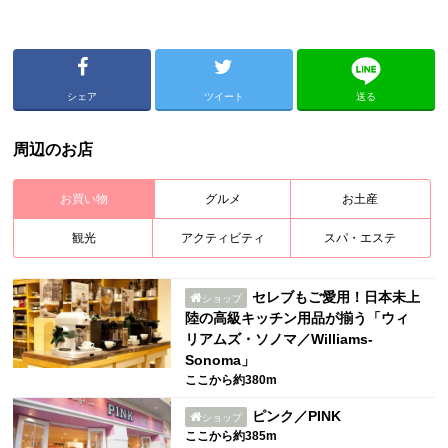
シェア
ツイート
送る
周辺のお店
お買い物
グルメ
お土産
観光
アクティビティ
スパ・エステ
セレブもご愛用！日本未上
ショップ
陸の高級キッチン用品が揃う「ウィ
リアムズ・ソノマ／Williams-
Sonoma」
ここから約380m
ピンク／PINK
ショップ
ここから約385m