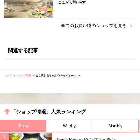
ここから約562m
全ての
お買い物
のショップを見る
関連する記事
トップ
ショップ情報
たこ焼き 山ちゃん／takoyaki yama chan
「ショップ情報」人気ランキング
Today
Weekly
Monthly
Ken's Kitchen/ケンズキッチン...