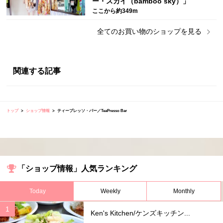
ー・スカイ（bamboo sky）」
ここから約349m
全ての
お買い物
のショップを見る
関連する記事
トップ
ショップ情報
ティープレッソ・バー／TeaPresso Bar
「ショップ情報」人気ランキング
Today
Weekly
Monthly
Ken's Kitchen/ケンズキッチン...