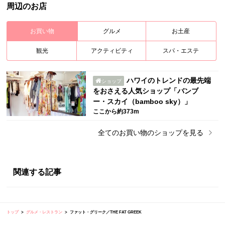
周辺のお店
お買い物
グルメ
お土産
観光
アクティビティ
スパ・エステ
ハワイのトレンドの最先端
ショップ
をおさえる人気ショップ「バンブ
ー・スカイ（bamboo sky）」
ここから約373m
全ての
お買い物
のショップを見る
関連する記事
トップ
グルメ・レストラン
ファット・グリーク／THE FAT GREEK