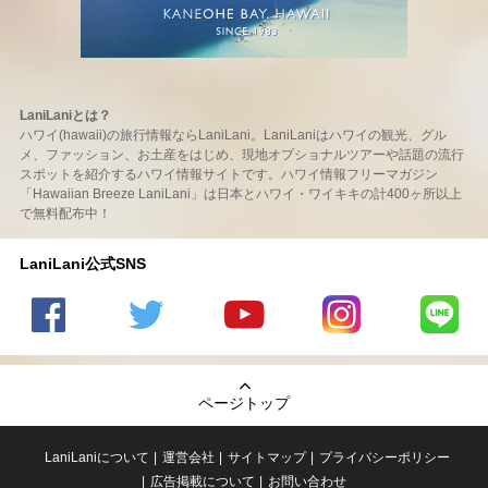
LaniLaniとは？
ハワイ(hawaii)の旅行情報ならLaniLani。LaniLaniはハワイの観光、グル
メ、ファッション、お土産をはじめ、現地オプショナルツアーや話題の流行
スポットを紹介するハワイ情報サイトです。ハワイ情報フリーマガジン
「Hawaiian Breeze LaniLani」は日本とハワイ・ワイキキの計400ヶ所以上
で無料配布中！
LaniLani公式SNS
LaniLani
LaniLani
LaniLani
LaniLani
LaniLani
の
のtwitter
の
の
のLINEを
Facebook
を見る
Youtube
Instagram
見る
ページトップ
を見る
チャンネ
を見る
ルを見る
LaniLaniについて
運営会社
サイトマップ
プライバシーポリシー
広告掲載について
お問い合わせ