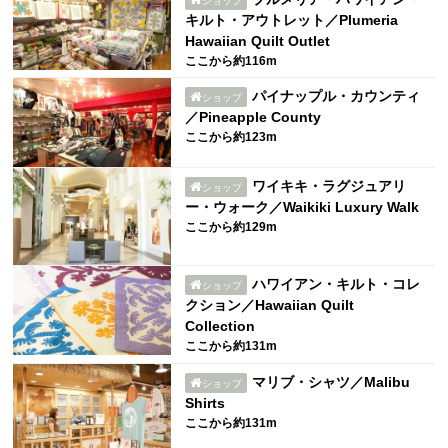
ショップ
キルト・アウトレット／Plumeria
Hawaiian Quilt Outlet
ここから約116m
パイナップル・カウンティ
ショップ
／Pineapple County
ここから約123m
ワイキキ・ラグジュアリ
ショップ
ー・ウォーク／Waikiki Luxury Walk
ここから約129m
ハワイアン・キルト・コレ
ショップ
クション／Hawaiian Quilt
Collection
ここから約131m
マリブ・シャツ／Malibu
ショップ
Shirts
ここから約131m