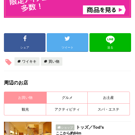
シェア
ツイート
送る
ワイキキ
買い物
周辺のお店
お買い物
グルメ
お土産
観光
アクティビティ
スパ・エステ
トッズ／Tod's
ショップ
ここから約84m