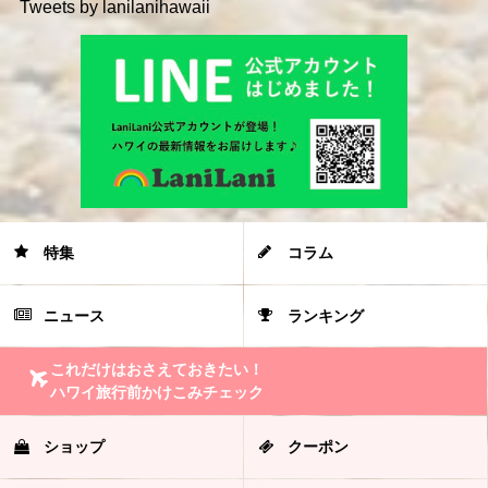
Tweets by lanilanihawaii
特集
コラム
ニュース
ランキング
これだけはおさえておきたい！
ハワイ旅行前かけこみチェック
ショップ
クーポン