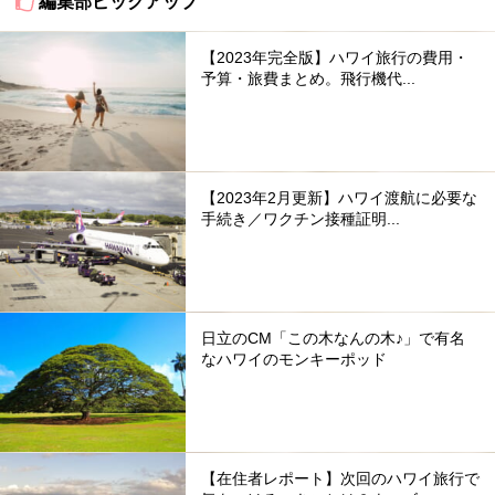
編集部ピックアップ
【2023年完全版】ハワイ旅行の費用・
予算・旅費まとめ。飛行機代...
【2023年2月更新】ハワイ渡航に必要な
手続き／ワクチン接種証明...
日立のCM「この木なんの木♪」で有名
なハワイのモンキーポッド
【在住者レポート】次回のハワイ旅行で