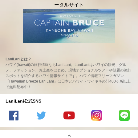
LaniLaniとは？
ハワイ(hawaii)の旅行情報ならLaniLani。LaniLaniはハワイの観光、グル
メ、ファッション、お土産をはじめ、現地オプショナルツアーや話題の流行
スポットを紹介するハワイ情報サイトです。ハワイ情報フリーマガジン
「Hawaiian Breeze LaniLani」は日本とハワイ・ワイキキの計400ヶ所以上
で無料配布中！
LaniLani公式SNS
LaniLani
LaniLani
LaniLani
LaniLani
LaniLani
の
のtwitter
の
の
のLINEを
Facebook
を見る
Youtube