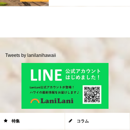
Tweets by lanilanihawaii
特集
コラム