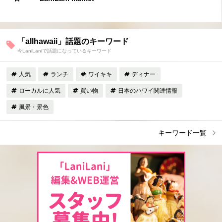
「allhawaii」話題のキーワード
今LaniLaniで話題になっているキーワード
人気
ランチ
ワイキキ
ディナー
ローカルに人気
買い物
日本のハワイ関連情報
風景・景色
キーワード一覧