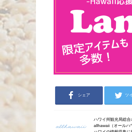
シェア
ツ
ハワイ州観光局総合ポー
allhawaii（
ハワイの情報収集に