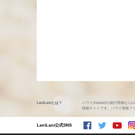
LaniLaniとは？
ハワイ(hawaii)の旅行情報
情報サイトです。ハワイ情報フリーマ
LaniLani公式SNS
LaniLaniのFacebookを見る
LaniLaniのtwitterを見る
LaniLaniのYoutubeチャンネルを見る
LaniLaniのInstagramを見る