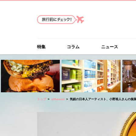
特集
コラム
ニュース
トップ
allhawaii
気鋭の日本人アーティスト、小野裕人さんの個展がARS C