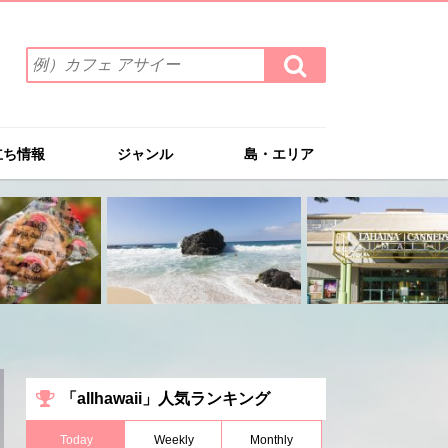
検
検
索
索
ワ
す
る
ー
ド
立ち情報
ジャンル
島・エリア
を
入
力
(例）
カ
フ
ェ
ア
サ
イ
ー
「allhawaii」人気ランキング
Today
Weekly
Monthly