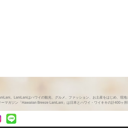
ならLaniLani。LaniLaniはハワイの観光、グルメ、ファッション、お土産をはじ
ガジン「Hawaiian Breeze LaniLani」は日本とハワイ・ワイキキの計400
LaniLaniのLINEを見る