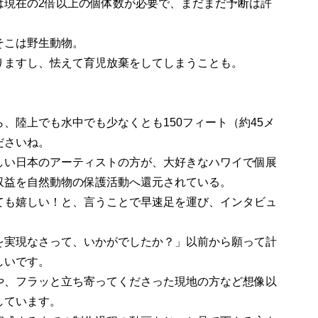
は現在の2倍以上の個体数が必要で、まだまだ予断は許
そこは野生動物。
りますし、怯えて育児放棄をしてしまうことも。
、陸上でも水中でも少なくとも150フィート（約45メ
ださいね。
い日本のアーティストの方が、大好きなハワイで個展
収益を自然動物の保護活動へ還元されている。
ても嬉しい！と、言うことで早速足を運び、インタビュ
実現なさって、いかがでしたか？」以前から願って計
しいです。
や、フラッと立ち寄ってくださった現地の方など想像以
しています。