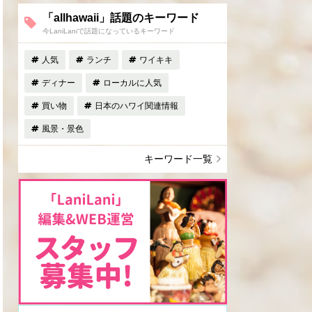
「allhawaii」話題のキーワード
今LaniLaniで話題になっているキーワード
人気
ランチ
ワイキキ
ディナー
ローカルに人気
買い物
日本のハワイ関連情報
風景・景色
キーワード一覧