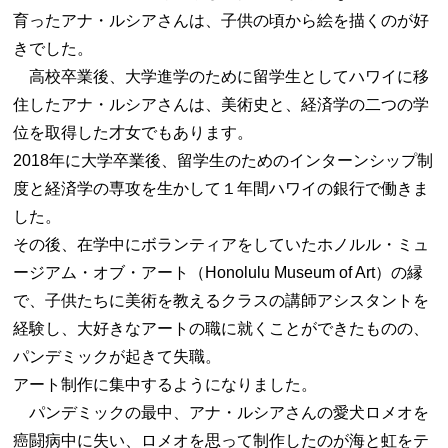
育ったアナ・ルシアさんは、子供の頃から絵を描くのが好
きでした。
高校卒業後、大学進学のために留学生としてハワイに移
住したアナ・ルシアさんは、美術史と、経済学の二つの学
位を取得した才女でもあります。
2018年に大学卒業後、留学生のためのインターンシップ制
度と経済学の専攻を生かして１年間ハワイの銀行で働きま
した。
その後、在学中にボランティアをしていたホノルル・ミュ
ージアム・オブ・アート（Honolulu Museum of Art）の縁
で、子供たちに美術を教えるクラスの講師アシスタントを
経験し、大好きなアートの職に就くことができたものの、
パンデミックが起きて失職。
アート制作に集中するようになりました。
パンデミックの最中、アナ・ルシアさんの愛犬ロメオを
癌闘病中に失い、ロメオを思って制作したのが海と虹をテ