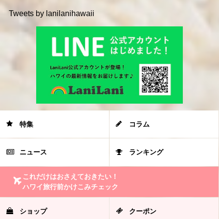
Tweets by lanilanihawaii
特集
コラム
ニュース
ランキング
これだけはおさえておきたい！
ハワイ旅行前かけこみチェック
ショップ
クーポン