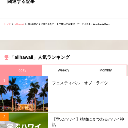
関連する記事
トップ
allhawaii
1日花のハイビスカスをアートで描いて永遠に！アーティスト、Ana Lucia Gar...
「allhawaii」人気ランキング
Today
Weekly
Monthly
フェスティバル・オブ・ライツ...
【学ぶハワイ】植物にまつわるハワイ神
話...