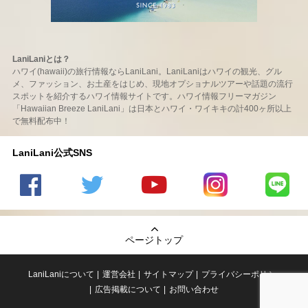
LaniLaniとは？
ハワイ(hawaii)の旅行情報ならLaniLani。LaniLaniはハワイの観光、グル
メ、ファッション、お土産をはじめ、現地オプショナルツアーや話題の流行
スポットを紹介するハワイ情報サイトです。ハワイ情報フリーマガジン
「Hawaiian Breeze LaniLani」は日本とハワイ・ワイキキの計400ヶ所以上
で無料配布中！
LaniLani公式SNS
LaniLani
LaniLani
LaniLani
LaniLani
LaniLani
の
のtwitter
の
の
のLINEを
Facebook
を見る
Youtube
Instagram
見る
ページトップ
を見る
チャンネ
を見る
ルを見る
LaniLaniについて
運営会社
サイトマップ
プライバシーポリシー
広告掲載について
お問い合わせ