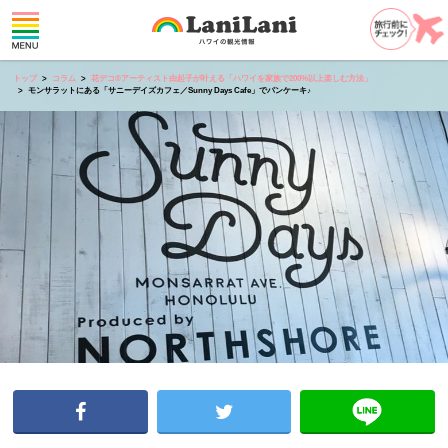
トップ
コラム
花デコ®︎アーティスト由起子が叶える「ハワイを家族で200%以上楽しむ方法」
モンサラットにある「サニーデイズカフェ／Sunny Days Cafe」でパンケーキ♪