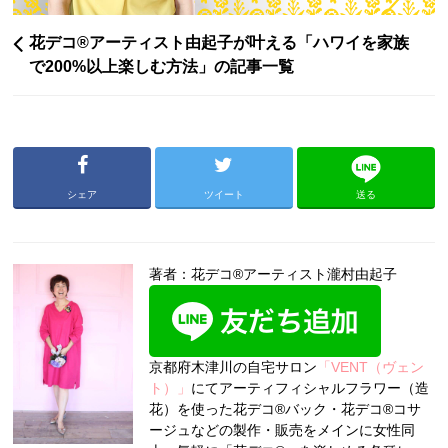
花デコ®︎アーティスト由起子が叶える「ハワイを家族
で200%以上楽しむ方法」の記事一覧
シェア
ツイート
送る
著者：花デコ®アーティスト瀧村由起子
京都府木津川の自宅サロン
「VENT（ヴェン
ト）」
にてアーティフィシャルフラワー（造
花）を使った花デコ®バック・花デコ®コサ
ージュなどの製作・販売をメインに女性同