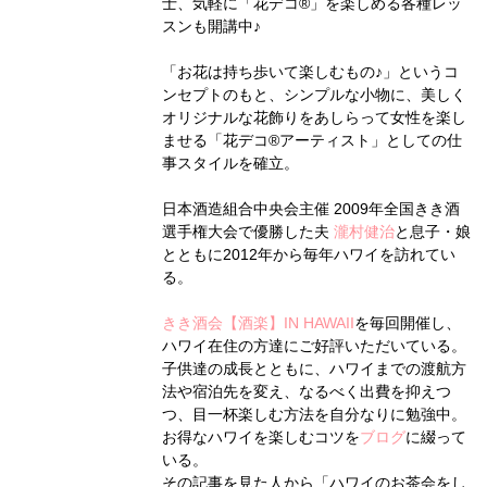
士、気軽に「花デコ®」を楽しめる各種レッ
スンも開講中♪
「お花は持ち歩いて楽しむもの♪」というコ
ンセプトのもと、シンプルな小物に、美しく
オリジナルな花飾りをあしらって女性を楽し
ませる「花デコ®アーティスト」としての仕
事スタイルを確立。
日本酒造組合中央会主催 2009年全国きき酒
選手権大会で優勝した夫
瀧村健治
と息子・娘
とともに2012年から毎年ハワイを訪れてい
る。
きき酒会【酒楽】IN HAWAII
を毎回開催し、
ハワイ在住の方達にご好評いただいている。
子供達の成長とともに、ハワイまでの渡航方
法や宿泊先を変え、なるべく出費を抑えつ
つ、目一杯楽しむ方法を自分なりに勉強中。
お得なハワイを楽しむコツを
ブログ
に綴って
いる。
その記事を見た人から「ハワイのお茶会をし