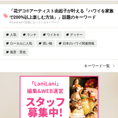
「花デコ®︎アーティスト由起子が叶える「ハワイを家族
で200%以上楽しむ方法」」話題のキーワード
今LaniLaniで話題になっているキーワード
人気
ランチ
ワイキキ
ディナー
ローカルに人気
買い物
日本のハワイ関連情報
風景・景色
キーワード一覧