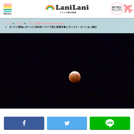
トップ
コラム
ハワイの週末 -with my little ohana-
【ハワイ現地レポート】2021年ハワイで見た皆既月食とラハイナ・ヌーンをご紹介