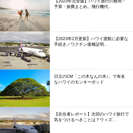
【2023年完全版】ハワイ旅行の費用・
予算・旅費まとめ。飛行機代...
【2023年2月更新】ハワイ渡航に必要な
手続き／ワクチン接種証明...
日立のCM「この木なんの木♪」で有名
なハワイのモンキーポッド
【在住者レポート】次回のハワイ旅行で
気をつけるべきことは？ウィズ...