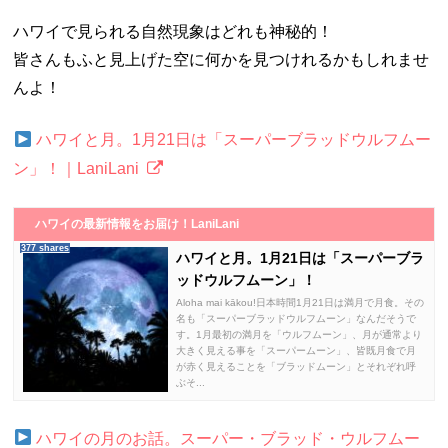
ハワイで見られる自然現象はどれも神秘的！
皆さんもふと見上げた空に何かを見つけれるかもしれませ
んよ！
ハワイと月。1月21日は「スーパーブラッドウルフムー
ン」！｜LaniLani
ハワイの最新情報をお届け！LaniLani
377 shares
ハワイと月。1月21日は「スーパーブラ
ッドウルフムーン」！
Aloha mai kākou!日本時間1月21日は満月で月食。その
名も「スーパーブラッドウルフムーン」なんだそうで
す。1月最初の満月を「ウルフムーン」、月が通常より
大きく見える事を「スーパームーン」、皆既月食で月
が赤く見えることを「ブラッドムーン」とそれぞれ呼
ぶそ...
ハワイの月のお話。スーパー・ブラッド・ウルフムー