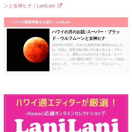
ンと女神ヒナ｜LaniLani
ハワイの最新情報をお届け！LaniLani
ハワイの月のお話♪スーパー・ブラッ
ド・ウルフムーンと女神ヒナ
2022年11月8日、日本では皆既月食が観測されました
ね。今回は、皆既月食の時に月が赤く見える「ブラッ
ドムーン」と、通常よりも月が大きく見える「スーパ
ームーン」、1月の最初の満月「ウルフムーン」が組み
合わさって、「スーパー・ブラッド・ウルフムーン」
という...