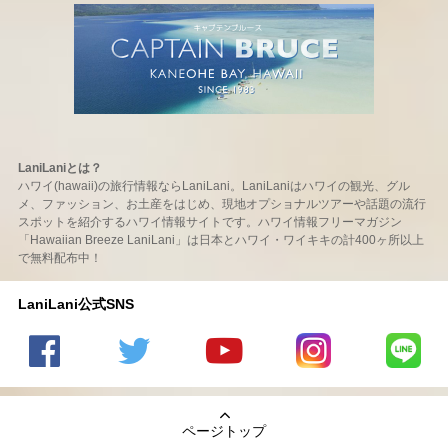
LaniLaniとは？
ハワイ(hawaii)の旅行情報ならLaniLani。LaniLaniはハワイの観光、グル
メ、ファッション、お土産をはじめ、現地オプショナルツアーや話題の流行
スポットを紹介するハワイ情報サイトです。ハワイ情報フリーマガジン
「Hawaiian Breeze LaniLani」は日本とハワイ・ワイキキの計400ヶ所以上
で無料配布中！
LaniLani公式SNS
LaniLani
LaniLani
LaniLani
LaniLani
LaniLani
の
のtwitter
の
の
のLINEを
Facebook
を見る
Youtube
Instagram
見る
ページトップ
を見る
チャンネ
を見る