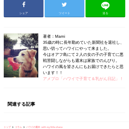
シェア
ツイート
送る
著者：Mami
35歳の時に長年勤めていた新聞社を退社し、
思い切ってハワイにやって来ました。
今はオアフ島にて２人の女の子の子育てに悪
戦苦闘しながらも週末は家族でのんびり。
ハワイの風を皆さんにもお届けできたらと思
います！！
アメブロ「ハワイで子育て＆乳がん日記」！
関連する記事
トップ
コラム
ハワイの週末 -with my little ohana-