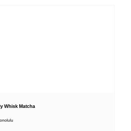
hisk Matcha
onolulu