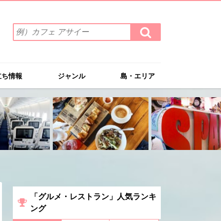
検
検
索
索
ワ
す
る
ー
ド
立ち情報
ジャンル
島・エリア
を
入
力
(例）
カ
フ
ェ
ア
サ
イ
ー
「グルメ・レストラン」人気ランキ
ング