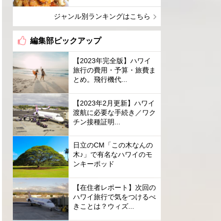
ジャンル別ランキングはこちら
編集部ピックアップ
【2023年完全版】ハワイ
旅行の費用・予算・旅費ま
とめ。飛行機代...
【2023年2月更新】ハワイ
渡航に必要な手続き／ワク
チン接種証明...
日立のCM「この木なんの
木♪」で有名なハワイのモ
ンキーポッド
【在住者レポート】次回の
ハワイ旅行で気をつけるべ
きことは？ウィズ...