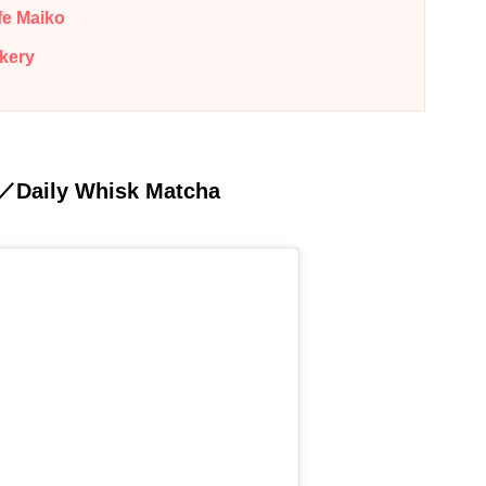
 Maiko
ery
ly Whisk Matcha