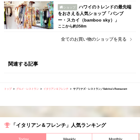
ハワイのトレンドの最先端
ショップ
をおさえる人気ショップ「バンブ
ー・スカイ（bamboo sky）」
ここから約358m
全ての
お買い物
のショップを見る
関連する記事
トップ
グルメ・レストラン
イタリアン＆フレンチ
サブリナズ・レストラン／Sabrina’s Restaurant
「イタリアン＆フレンチ」人気ランキング
Today
Weekly
Monthly