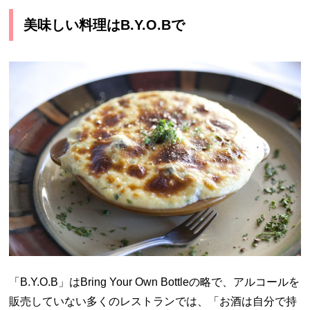
美味しい料理は
B.Y.O.B
で
「
B.Y.O.B
」は
Bring Your Own Bottle
の略で、アルコールを
販売していない多くのレストランでは、「お酒は自分で持