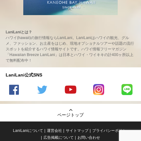
LaniLaniとは？
ハワイ(hawaii)の旅行情報ならLaniLani。LaniLaniはハワイの観光、グル
メ、ファッション、お土産をはじめ、現地オプショナルツアーや話題の流行
スポットを紹介するハワイ情報サイトです。ハワイ情報フリーマガジン
「Hawaiian Breeze LaniLani」は日本とハワイ・ワイキキの計400ヶ所以上
で無料配布中！
LaniLani公式SNS
LaniLani
LaniLani
LaniLani
LaniLani
LaniLani
の
のtwitter
の
の
のLINEを
Facebook
を見る
Youtube
Instagram
見る
ページトップ
を見る
チャンネ
を見る
ルを見る
LaniLaniについて
運営会社
サイトマップ
プライバシーポリシー
広告掲載について
お問い合わせ