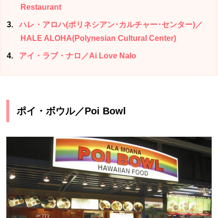
Restaurant
3
ハレ・アロハ(ポリネシアン･カルチャー･センター)／
HALE ALOHA(Polynesian Cultural Center)
4
アイ・ラブ・ナロ／Ai Love Nalo
ポイ・ボウル／Poi Bowl