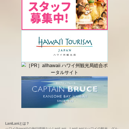
LaniLaniとは？
ハワイ(hawaii)の旅行情報ならLaniLani。LaniLaniはハワイの観光、グル