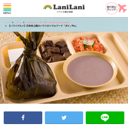
トップ
コラム
LaniLaniユーザー発！Sharing My Hawaii♡
【ハワイグルメ】日本未上陸のハワイのソウルフード「ポイ／Poi」