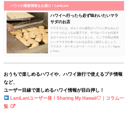
ハワイの最新情報をお届け！LaniLani
ハワイへ行ったら必ず味わいたいマラ
サダのお店
マラサダとは、ポルトガル移民がハワイに持ち込んだ
ドーナツのようなお菓子です。今ではハワイを代表す
るローカルスイーツになりました。そこで今回は美味
しいマラサダが食べられるお店をご紹介しましょう。
アグネス・ポーチュギーズ・ベイク・ショップ／Agne
s’ Port...
おうちで楽しめるハワイや、ハワイ旅行で使えるプチ情報
など、
ユーザー目線で楽しめるハワイ情報が目白押し！
LaniLaniユーザー発！Sharing My Hawaii♡｜コラム一
覧