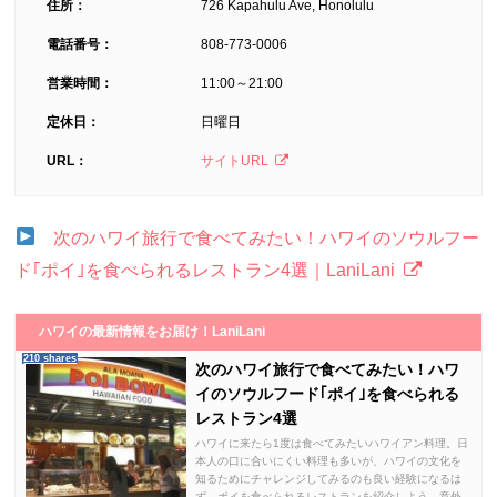
住所：
726 Kapahulu Ave, Honolulu
電話番号：
808-773-0006
営業時間：
11:00～21:00
定休日：
日曜日
URL：
サイトURL
次のハワイ旅行で食べてみたい！ハワイのソウルフー
ド｢ポイ｣を食べられるレストラン4選｜LaniLani
ハワイの最新情報をお届け！LaniLani
210 shares
次のハワイ旅行で食べてみたい！ハワ
イのソウルフード｢ポイ｣を食べられる
レストラン4選
ハワイに来たら1度は食べてみたいハワイアン料理。日
本人の口に合いにくい料理も多いが、ハワイの文化を
知るためにチャレンジしてみるのも良い経験になるは
ず。ポイを食べられるレストランを紹介しよう。意外