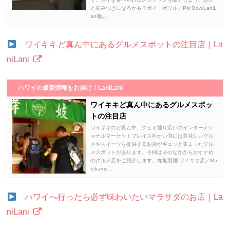
と病みつきになるかも？ポイ・ボウル／Poi BowlLaniL
ani観...
ワイキキど真ん中にあるグルメスポットの注目店｜La
niLani
ハワイの最新情報をお届け！LaniLani
ワイキキど真ん中にあるグルメスポッ
トの注目店
ワイキキのど真ん中、クヒオ通り沿いのインターナシ
ョナルマーケットプレイス向かい側には美味しいグル
メやスイーツを提供するお店がギュッと集まったグル
メスポットがあります。今回はそのなかからおすすめ
のグルメ店をご紹介します。丸亀製麺 ワイキキ店／Ma
rukame...
ハワイへ行ったら必ず味わいたいマラサダのお店｜La
niLani