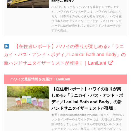
品をご紹介♪
ALOHA! もっともっとハワイを運営するリナレアで
す。ハワイのドンキホーテには、ハワイのものはもち
ろん、日本のものがたくさん売られており、ハワイ在
住日本人のオアシスになっています。ハワイのドンキ
ホーテには何が売られているのか？ドンキホーテのお
すすめ商品...
【在住者レポート】ハワイの香りが楽しめる♪「ラニ
カイ・バス・アンド・ボディ／Lanikai Bath and Body」の
新ハンドサニタイザーミストが登場！｜LaniLani
ハワイの最新情報をお届け！LaniLani
【在住者レポート】ハワイの香りが楽
しめる♪「ラニカイ・バス・アンド・ボ
ディ／Lanikai Bath and Body」の新
ハンドサニタイザーミストが登場！
参照：@lanikaibathandbodyAloha！皆さん、今年のバ
レンタインデーやホワイトデーには、大切な方に何か
贈り物をしましたか？アメリカの学校ではバレンタイ
ンデーやクリスマス、年度末に担任の先生へギフトを