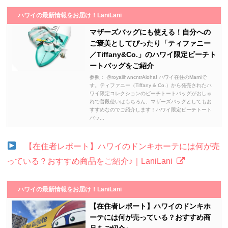
ハワイの最新情報をお届け！LaniLani
マザーズバッグにも使える！自分への
ご褒美としてぴったり「ティファニー
／Tiffany&Co.」のハワイ限定ビーチト
ートバッグをご紹介
参照： @royallhwncntrAloha! ハワイ在住のMamiで
す。ティファニー（Tiffany & Co.）から発売されたハ
ワイ限定コレクションのビーチトートバッグがおしゃ
れで普段使いはもちろん、マザーズバッグとしてもお
すすめなのでご紹介します！ハワイ限定ビーチトート
バッ...
【在住者レポート】ハワイのドンキホーテには何が売
っている？おすすめ商品をご紹介♪｜LaniLani
ハワイの最新情報をお届け！LaniLani
【在住者レポート】ハワイのドンキホ
ーテには何が売っている？おすすめ商