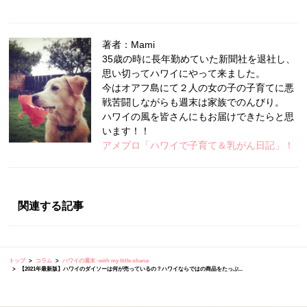
著者：Mami
35歳の時に長年勤めていた新聞社を退社し、
思い切ってハワイにやって来ました。
今はオアフ島にて２人の女の子の子育てに悪
戦苦闘しながらも週末は家族でのんびり。
ハワイの風を皆さんにもお届けできたらと思
います！！
アメブロ「ハワイで子育て＆乳がん日記」！
関連する記事
トップ
コラム
ハワイの週末 -with my little ohana-
【2021年最新版】ハワイのダイソーは何が売っているの？ハワイならではの商品をたっぷ...