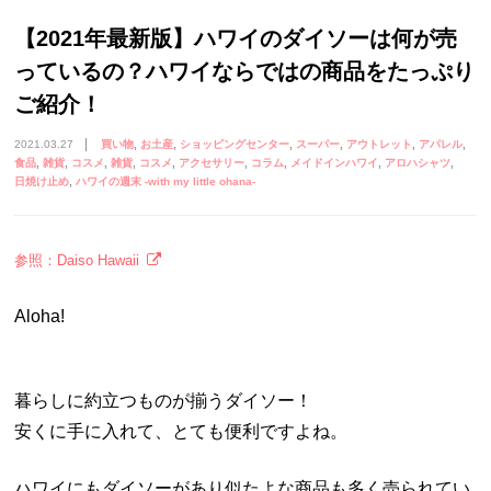
【2021年最新版】ハワイのダイソーは何が売
っているの？ハワイならではの商品をたっぷり
ご紹介！
2021.03.27
買い物
お土産
ショッピングセンター
スーパー
アウトレット
アパレル
食品
雑貨
コスメ
雑貨
コスメ
アクセサリー
コラム
メイドインハワイ
アロハシャツ
日焼け止め
ハワイの週末 -with my little ohana-
参照：Daiso Hawaii
Aloha!
暮らしに約立つものが揃うダイソー！
安くに手に入れて、とても便利ですよね。
ハワイにもダイソーがあり似たよな商品も多く売られてい