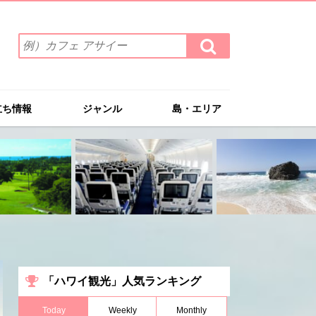
検
検
索
索
ワ
す
る
ー
ド
立ち情報
ジャンル
島・エリア
を
入
力
(例）
カ
フ
ェ
ア
サ
イ
ー
「ハワイ観光」人気ランキング
Today
Weekly
Monthly