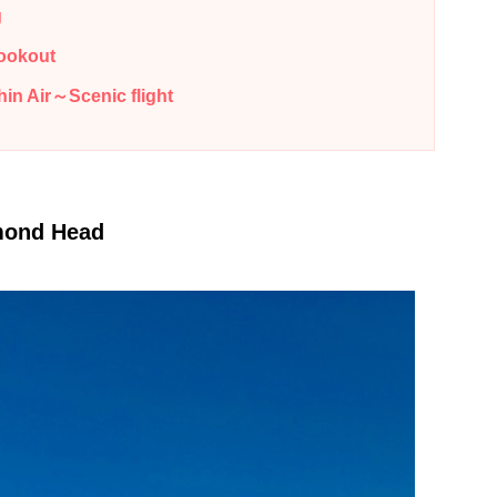
g
okout
r～Scenic flight
nd Head