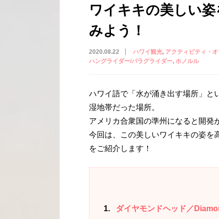
ワイキキの美しい姿
みよう！
2020.08.22
ハワイ観光
アクティビティ・オ
ハングライダー/パラグライダー
ホノルル
ハワイ語で「水が涌き出す場所」と
湿地帯だった場所。
アメリカ合衆国の準州になると開発
今回は、この美しいワイキキの姿を
をご紹介します！
1
ダイヤモンドヘッド／Diamond