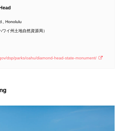
ead
., Honolulu
00（ハワイ州土地自然資源局）
ii.gov/dsp/parks/oahu/diamond-head-state-monument/
ng