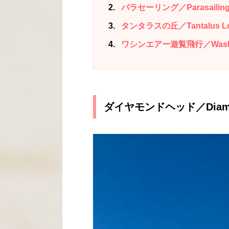
2
パラセーリング／Parasailin
3
タンタラスの丘／Tantalus Lo
4
ワシンエアー遊覧飛行／Washin Ai
ダイヤモンドヘッド／Diamo