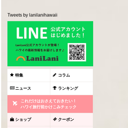
Tweets by lanilanihawaii
特集
コラム
ニュース
ランキング
これだけはおさえておきたい！
ハワイ旅行前かけこみチェック
ショップ
クーポン