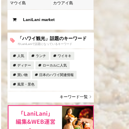
マウイ島
カウアイ島
LaniLani market
「ハワイ観光」話題のキーワード
今LaniLaniで話題になっているキーワード
人気
ランチ
ワイキキ
ディナー
ローカルに人気
買い物
日本のハワイ関連情報
風景・景色
キーワード一覧