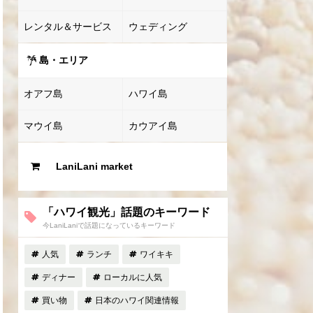
レンタル＆サービス
ウェディング
島・エリア
オアフ島
ハワイ島
マウイ島
カウアイ島
LaniLani market
「ハワイ観光」話題のキーワード
今LaniLaniで話題になっているキーワード
人気
ランチ
ワイキキ
ディナー
ローカルに人気
買い物
日本のハワイ関連情報