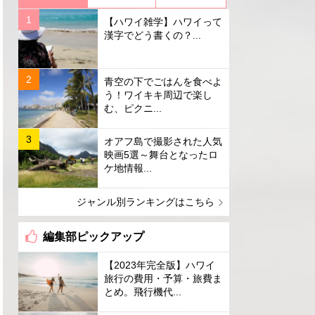
【ハワイ雑学】ハワイって
漢字でどう書くの？...
青空の下でごはんを食べよ
う！ワイキキ周辺で楽し
む、ピクニ...
オアフ島で撮影された人気
映画5選～舞台となったロ
ケ地情報...
ジャンル別ランキングはこちら
編集部ピックアップ
【2023年完全版】ハワイ
旅行の費用・予算・旅費ま
とめ。飛行機代...