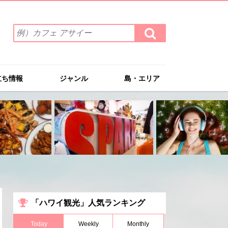
検
検
索
索
ワ
す
る
ー
ド
立ち情報
ジャンル
島・エリア
を
入
力
(例）
カ
フ
ェ
ア
サ
イ
ー
「ハワイ観光」人気ランキング
Today
Weekly
Monthly