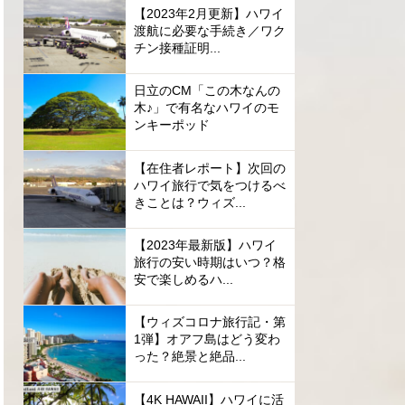
【2023年2月更新】ハワイ
渡航に必要な手続き／ワク
チン接種証明...
日立のCM「この木なんの
木♪」で有名なハワイのモ
ンキーポッド
【在住者レポート】次回の
ハワイ旅行で気をつけるべ
きことは？ウィズ...
【2023年最新版】ハワイ
旅行の安い時期はいつ？格
安で楽しめるハ...
【ウィズコロナ旅行記・第
1弾】オアフ島はどう変わ
った？絶景と絶品...
【4K HAWAII】ハワイに活