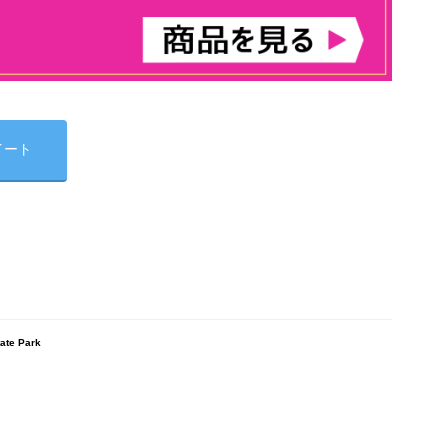
イート
e Park