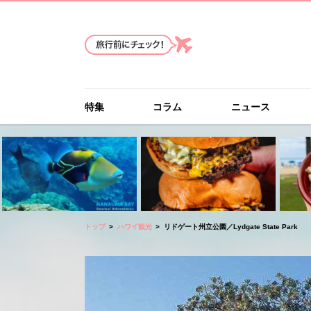
特集
コラム
ニュース
トップ
ハワイ観光
リドゲート州立公園／Lydgate State Park