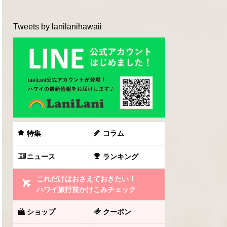
Tweets by lanilanihawaii
特集
コラム
ニュース
ランキング
これだけはおさえておきたい！
ハワイ旅行前かけこみチェック
ショップ
クーポン