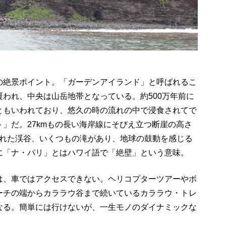
の絶景ポイント。「ガーデンアイランド」と呼ばれるこ
われ、中央は山岳地帯となっている。約500万年前に
ともいわれており、悠久の時の流れの中で浸食されてで
」だ。27kmもの長い海岸線にそびえ立つ断崖の高さ
まれた渓谷、いくつもの滝があり、地球の鼓動を感じる
に「ナ・パリ」とはハワイ語で「絶壁」という意味。
は、車ではアクセスできない。ヘリコプターツアーやボ
ーチの端からカララウ谷まで続いているカララウ・トレ
なる。簡単には行けないが、一生モノのダイナミックな