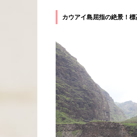
カウアイ島屈指の絶景！標