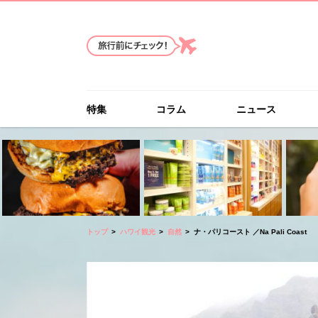
特集
コラム
ニュース
トップ
ハワイ観光
自然
ナ・パリコースト ／Na Pali Coast