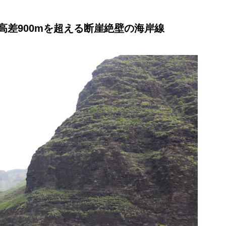
高差900mを超える断崖絶壁の海岸線