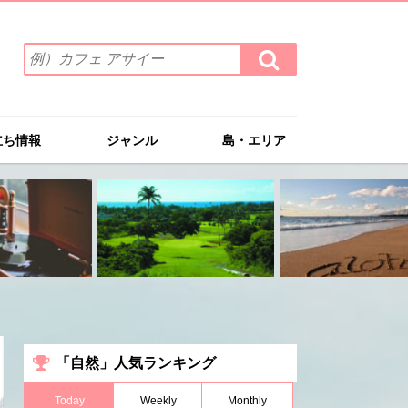
検
検
索
索
ワ
す
る
ー
ド
立ち情報
ジャンル
島・エリア
を
入
力
(例）
カ
フ
ェ
ア
サ
イ
ー
「自然」人気ランキング
Today
Weekly
Monthly