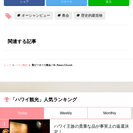
シェア
ツイート
送る
オーシャンビュー
教会
歴史的建造物
関連する記事
トップ
ハワイ観光
聖ピータース教会／St. Peters Church
「ハワイ観光」人気ランキング
Today
Weekly
Monthly
ハワイ王族の貴重な品が事実上の返還決
定！...