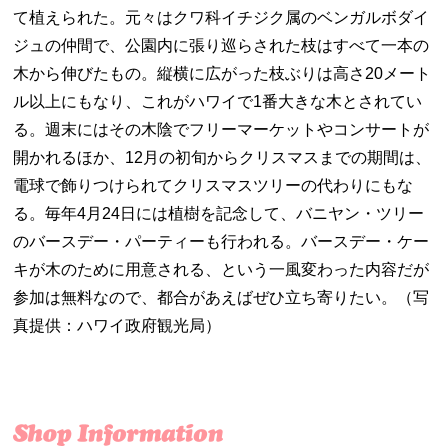
て植えられた。元々はクワ科イチジク属のベンガルボダイ
ジュの仲間で、公園内に張り巡らされた枝はすべて一本の
木から伸びたもの。縦横に広がった枝ぶりは高さ20メート
ル以上にもなり、これがハワイで1番大きな木とされてい
る。週末にはその木陰でフリーマーケットやコンサートが
開かれるほか、12月の初旬からクリスマスまでの期間は、
電球で飾りつけられてクリスマスツリーの代わりにもな
る。毎年4月24日には植樹を記念して、バニヤン・ツリー
のバースデー・パーティーも行われる。バースデー・ケー
キが木のために用意される、という一風変わった内容だが
参加は無料なので、都合があえばぜひ立ち寄りたい。（写
真提供：ハワイ政府観光局）