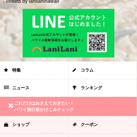
Tweets by lanilanihawaii
特集
コラム
ニュース
ランキング
これだけはおさえておきたい！
ハワイ旅行前かけこみチェック
ショップ
クーポン