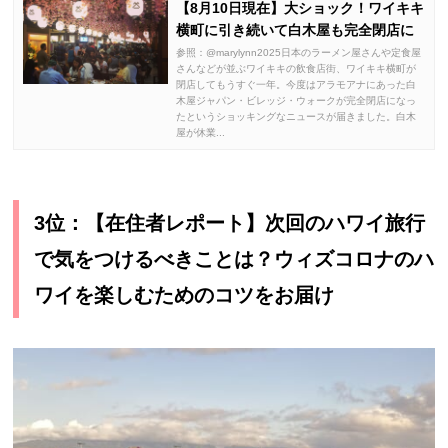
【8月10日現在】大ショック！ワイキキ
横町に引き続いて白木屋も完全閉店に
参照：@marylynn2025日本のラーメン屋さんや定食屋
さんなどが並ぶワイキキの飲食店街、ワイキキ横町が
閉店してもうすぐ一年。今度はアラモアナにあった白
木屋ジャパン・ビレッジ・ウォークが完全閉店になっ
たというショッキングなニュースが届きました。白木
屋が休業...
3位：【在住者レポート】次回のハワイ旅行
で気をつけるべきことは？ウィズコロナのハ
ワイを楽しむためのコツをお届け