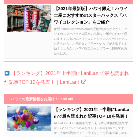
【2021年最新版】ハワイ限定！ハワイ
土産におすすめのスターバックス「ハ
ワイコレクション」をご紹介
参照：@sbuxhawaiiAloha!今回は気持ちが上がる、ハ
ワイのスターバックス限定の小物をご紹介したいと思
います！スタバのハワイコレクションスターバックス
と言ったら、ご当地タンブラーやカップが人気ですよ
ね！もちろん、ハワイ限定のタンブラーも観光客の方
たちに大...
【ランキング】2021年上半期にLaniLaniで最も読まれ
た記事TOP 10を発表！｜LaniLani
ハワイの最新情報をお届け！LaniLani
【ランキング】2021年上半期にLaniLa
niで最も読まれた記事TOP 10を発表！
Aloha! LaniLani編集部です！もうすぐ本格的な夏です
が、ハワイラバーのみなさんはいかがお過ごしです
か？今年の夏はハワイに行けなくても日本で楽しめる