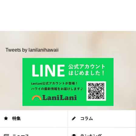
Tweets by lanilanihawaii
特集
コラム