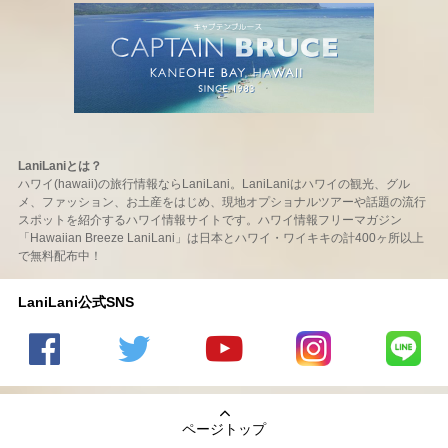
LaniLaniとは？
ハワイ(hawaii)の旅行情報ならLaniLani。LaniLaniはハワイの観光、グル
メ、ファッション、お土産をはじめ、現地オプショナルツアーや話題の流行
スポットを紹介するハワイ情報サイトです。ハワイ情報フリーマガジン
「Hawaiian Breeze LaniLani」は日本とハワイ・ワイキキの計400ヶ所以上
で無料配布中！
LaniLani公式SNS
LaniLani
LaniLani
LaniLani
LaniLani
LaniLani
の
のtwitter
の
の
のLINEを
Facebook
を見る
Youtube
Instagram
見る
ページトップ
を見る
チャンネ
を見る