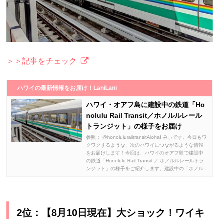
＞＞記事をチェック
ハワイの最新情報をお届け！LaniLani
ハワイ・オアフ島に建設中の鉄道「Ho
nolulu Rail Transit／ホノルルレール
トランジット」の様子をお届け
参照： @honolulurailtransitAloha! みぃです。今日もワ
クワクするような、次のハワイにつながるような情報
をお届けします！今回は、ハワイのオアフ島で建設中
の鉄道「Honolulu Rail Transit ／ ホノルルレールトラ
ンジット」の様子をご紹介します。建設中の「ホノル...
2位：【8月10日現在】大ショック！ワイキ