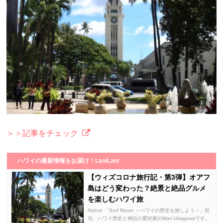
＞＞記事をチェック
ハワイの最新情報をお届け！LaniLani
【ウィズコロナ旅行記・第3弾】オアフ
島はどう変わった？絶景と絶品グルメ
を楽しむハワイ旅
Aloha! 「Surf Room ～ハワイの歴史を旅しよう～」担
当、ハワイ歴史と神話の愛好家のMari Udagawaです。