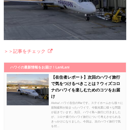
＞＞記事をチェック
ハワイの最新情報をお届け！LaniLani
【在住者レポート】次回のハワイ旅行
で気をつけるべきことは？ウィズコロ
ナのハワイを楽しむためのコツをお届
け
Aloha! ハワイ在住のRieです。ステイホームから徐々に
規制緩和が始まったハワイで、今観光業に様々な問題
が起きています。先日、ハワイ島へ旅行に行きました
が、コロナ禍でのハワイ旅行について考えさせられる
きっかけになりました。今回は、次のハワイ旅行で気
を付...