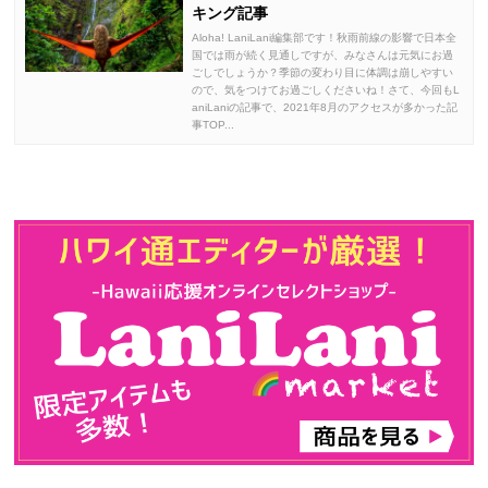
キング記事
Aloha! LaniLani編集部です！秋雨前線の影響で日本全
国では雨が続く見通しですが、みなさんは元気にお過
ごしでしょうか？季節の変わり目に体調は崩しやすい
ので、気をつけてお過ごしくださいね！さて、今回もL
aniLaniの記事で、2021年8月のアクセスが多かった記
事TOP...