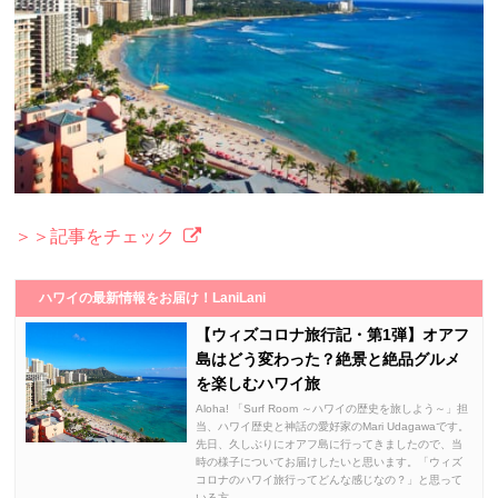
＞＞記事をチェック
ハワイの最新情報をお届け！LaniLani
【ウィズコロナ旅行記・第1弾】オアフ
島はどう変わった？絶景と絶品グルメ
を楽しむハワイ旅
Aloha! 「Surf Room ～ハワイの歴史を旅しよう～」担
当、ハワイ歴史と神話の愛好家のMari Udagawaです。
先日、久しぶりにオアフ島に行ってきましたので、当
時の様子についてお届けしたいと思います。「ウィズ
コロナのハワイ旅行ってどんな感じなの？」と思って
いる方...