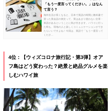
「もう一度言ってください。」はなん
て言う？
海外生活が長くなると、日本で英語の時間に教科書で
習った英会話の例文って、実はあまり使わない文章・
単語があるということに気が付きます。ハワイに行っ
た時も、現地の人と楽しくコミュニケーションができ
たらいいですよね！今回は、英語で「もう一度言って
くださ...
4位：【ウィズコロナ旅行記・第3弾】オア
フ島はどう変わった？絶景と絶品グルメを楽
しむハワイ旅