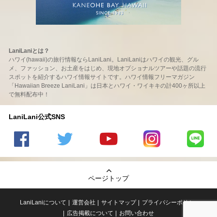
LaniLaniとは？
ハワイ(hawaii)の旅行情報ならLaniLani。LaniLaniはハワイの観光、グル
メ、ファッション、お土産をはじめ、現地オプショナルツアーや話題の流行
スポットを紹介するハワイ情報サイトです。ハワイ情報フリーマガジン
「Hawaiian Breeze LaniLani」は日本とハワイ・ワイキキの計400ヶ所以上
で無料配布中！
LaniLani公式SNS
LaniLani
LaniLani
LaniLani
LaniLani
LaniLani
の
のtwitter
の
の
のLINEを
Facebook
を見る
Youtube
Instagram
見る
ページトップ
を見る
チャンネ
を見る
ルを見る
LaniLaniについて
運営会社
サイトマップ
プライバシーポリシー
広告掲載について
お問い合わせ