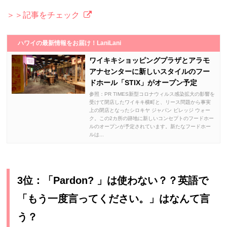
＞＞記事をチェック
ハワイの最新情報をお届け！LaniLani
ワイキキショッピングプラザとアラモ
アナセンターに新しいスタイルのフー
ドホール「STIX」がオープン予定
参照：PR TIMES新型コロナウィルス感染拡大の影響を
受けて閉店したワイキキ横町と、リース問題から事実
上の閉店となったシロキヤ ジャパン ビレッジ ウォー
ク。この2カ所の跡地に新しいコンセプトのフードホー
ルのオープンが予定されています。新たなフードホー
ルは...
3位：「Pardon? 」は使わない？？英語で
「もう一度言ってください。」はなんて言
う？