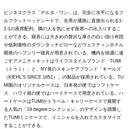
ビジネスクラス「デルタ・ワン」は、完全に水平になるフ
ルフラットベッドシートで、全席が通路に直接出られる1-
2-1の座席配列。隣の人を気にせず座席への出入りするこ
とができる。寝具には大きめの贅沢な厚さの白い掛け布団
や低刺激性のダウンタッチピローなどウェスティンホテル
開発のヘブンリー寝具が用意されている。機内を快適に過
ごすアメニティキットはライフスタイルブランド「TUMI
（トゥミ）」と、NY発のスキンケアブランド「キールズ
（KIEHL’S SINCE 1851）」の製品が採用されている。TU
MI製のオリジナルケースは、日本発の便ではソフトケー
ス、ハワイ発の便ではハードケースで用意されている。ハ
ードケースはTUMIがトラベル・キャリーケースで展開す
る人気の「19 degreeコレクション」のデザインを踏襲し
たTUMIミニケースで、イニシャルを入れてカスタマイズ
することができる。