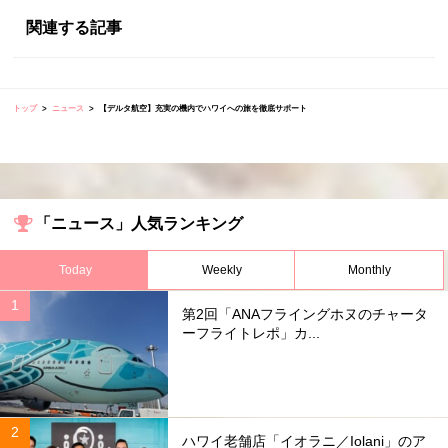
関連する記事
トップ
ニュース
【デルタ航空】充実の機内でハワイへの旅を徹底サポート
「ニュース」人気ランキング
Today
Weekly
Monthly
第2回「ANAフライングホヌのチャータ
ーフライトレポ」カ...
ハワイ老舗店「イオラニ／Iolani」のア