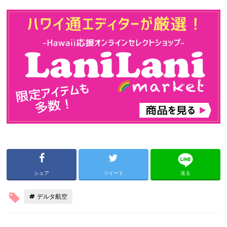
シェア
ツイート
送る
デルタ航空