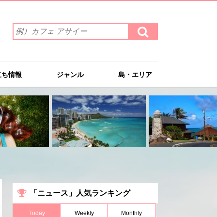
検
検
索
索
ワ
す
る
ー
ド
立ち情報
ジャンル
島・エリア
を
入
力
(例）
カ
フ
ェ
ア
サ
イ
ー
「ニュース」人気ランキング
Today
Weekly
Monthly