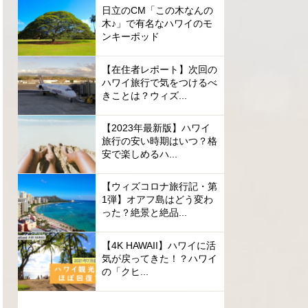
日立のCM「この木なんの
木♪」で有名なハワイのモ
ンキーポッド
【在住者レポート】次回の
ハワイ旅行で気をつけるべ
きことは？ウィズ...
【2023年最新版】ハワイ
旅行の安い時期はいつ？格
安で楽しめるハ...
【ウィズコロナ旅行記・第
1弾】オアフ島はどう変わ
った？絶景と絶品...
【4K HAWAII】ハワイに活
気が戻ってきた！？ハワイ
の「クヒ...