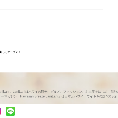
新しくオープン！
ならLaniLani。LaniLaniはハワイの観光、グルメ、ファッション、お土産をはじ
ガジン「Hawaiian Breeze LaniLani」は日本とハワイ・ワイキキの計400
LaniLaniのLINEを見る