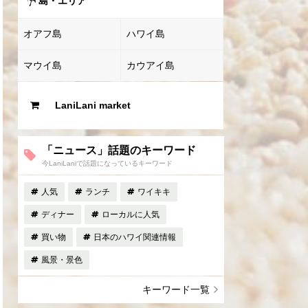
島・エリア
オアフ島
ハワイ島
マウイ島
カウアイ島
LaniLani market
「ニュース」話題のキーワード
今LaniLaniで話題になっているキーワード
人気
ランチ
ワイキキ
ディナー
ローカルに人気
買い物
日本のハワイ関連情報
風景・景色
キーワード一覧