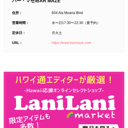
バー・マゼ/BAR MAZE
住所：
604 Ala Moana Blvd.
営業時間：
水〜日17:30〜22:30（要予約）
定休日：
月火土
URL：
https://www.barmaze.com