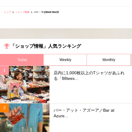
トップ
ショップ情報
バー・マゼ/BAR MAZE
「ショップ情報」人気ランキング
Today
Weekly
Monthly
店内に1,000枚以上のTシャツがあふれ
る「88tees...
バー・アット・アズーア／Bar at
Azure...