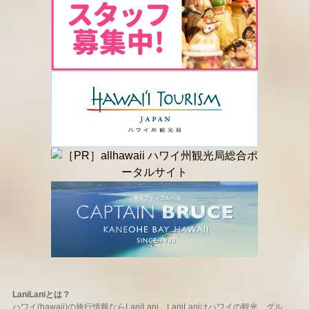
LaniLaniとは？
ハワイ(hawaii)の旅行情報ならLaniLani。LaniLaniはハワイの観光、グル