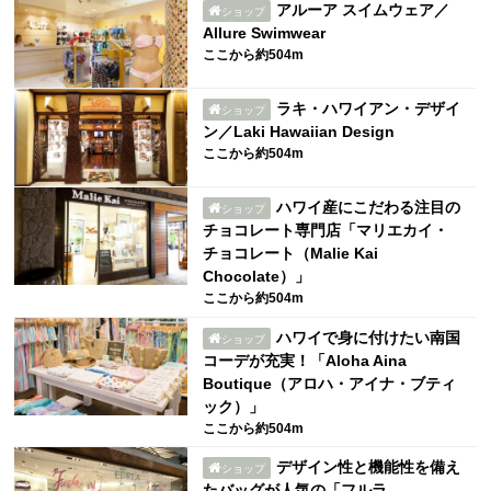
アルーア スイムウェア／
ショップ
Allure Swimwear
ここから約504m
ラキ・ハワイアン・デザイ
ショップ
ン／Laki Hawaiian Design
ここから約504m
ハワイ産にこだわる注目の
ショップ
チョコレート専門店「マリエカイ・
チョコレート（Malie Kai
Chocolate）」
ここから約504m
ハワイで身に付けたい南国
ショップ
コーデが充実！「Aloha Aina
Boutique（アロハ・アイナ・ブティ
ック）」
ここから約504m
デザイン性と機能性を備え
ショップ
たバッグが人気の「フルラ