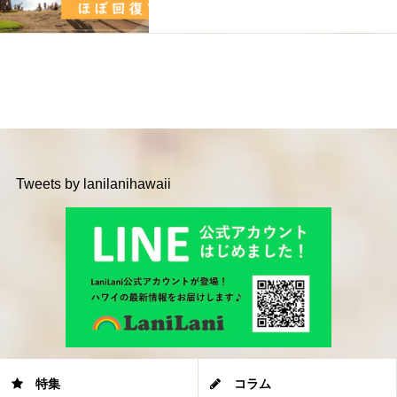
Tweets by lanilanihawaii
特集
コラム