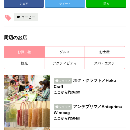
シェア
ツイート
送る
コーヒー
周辺のお店
お買い物
グルメ
お土産
観光
アクティビティ
スパ・エステ
ホク・クラフト／Hoku
ショップ
Craft
ここから約262m
アンテプリマ／Anteprima
ショップ
Wirebag
ここから約504m