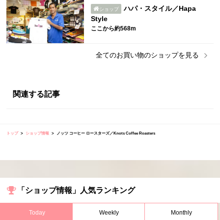
ハパ・スタイル／Hapa
ショップ
Style
ここから約568m
全ての
お買い物
のショップを見る
関連する記事
トップ
ショップ情報
ノッツ コーヒー ロースターズ／Knots Coffee Roasters
「ショップ情報」人気ランキング
Today
Weekly
Monthly