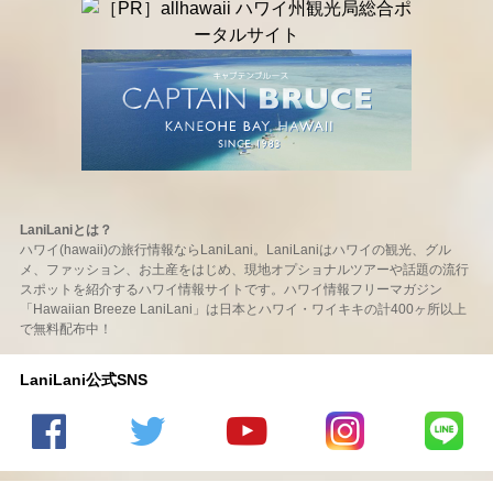
LaniLaniとは？
ハワイ(hawaii)の旅行情報ならLaniLani。LaniLaniはハワイの観光、グル
メ、ファッション、お土産をはじめ、現地オプショナルツアーや話題の流行
スポットを紹介するハワイ情報サイトです。ハワイ情報フリーマガジン
「Hawaiian Breeze LaniLani」は日本とハワイ・ワイキキの計400ヶ所以上
で無料配布中！
LaniLani公式SNS
LaniLani
LaniLani
LaniLani
LaniLani
LaniLani
の
のtwitter
の
の
のLINEを