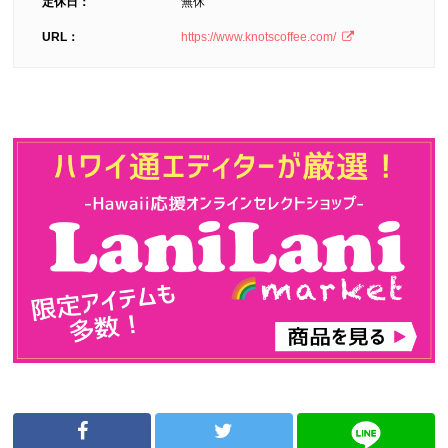
定休日：
無休
URL：
https://www.knotscoffee.com/