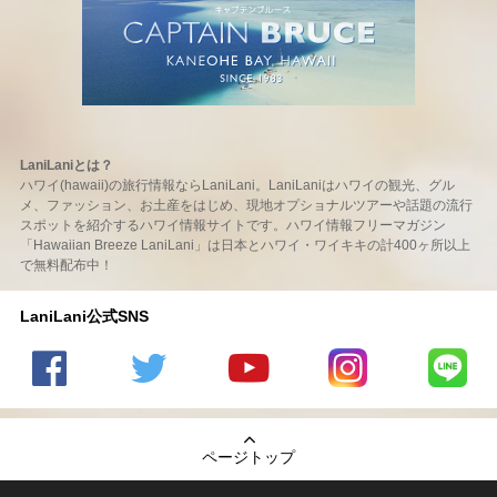
LaniLaniとは？
ハワイ(hawaii)の旅行情報ならLaniLani。LaniLaniはハワイの観光、グル
メ、ファッション、お土産をはじめ、現地オプショナルツアーや話題の流行
スポットを紹介するハワイ情報サイトです。ハワイ情報フリーマガジン
「Hawaiian Breeze LaniLani」は日本とハワイ・ワイキキの計400ヶ所以上
で無料配布中！
LaniLani公式SNS
LaniLani
LaniLani
LaniLani
LaniLani
LaniLani
の
のtwitter
の
の
のLINEを
Facebook
を見る
Youtube
Instagram
見る
ページトップ
を見る
チャンネ
を見る
ルを見る