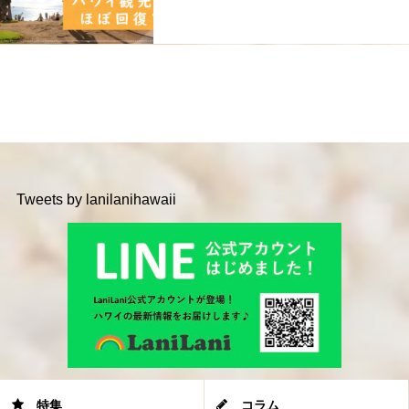
Tweets by lanilanihawaii
特集
コラム