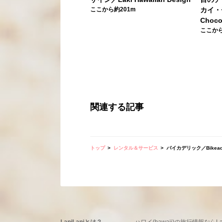
ここから約201m
カイ・チ
Choc
ここから
関連する記事
トップ
レンタル＆サービス
バイカデリック／Bikeade