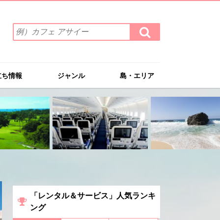
検
検
索
索
ワ
す
る
ー
ド
立ち情報
ジャンル
島・エリア
を
入
力
(例）
カ
フ
ェ
ア
サ
イ
ー
「レンタル＆サービス」人気ランキ
ング