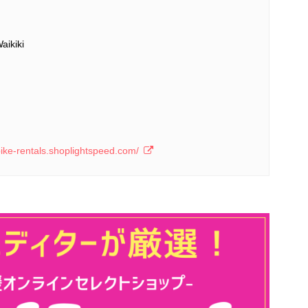
aikiki
-bike-rentals.shoplightspeed.com/