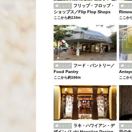
フリップ・フロップ・
ショップ
ショ
ショップス／Flip Flop Shops
Rimow
ここから約134m
ここから
フード・パントリー／
ショップ
ショ
Food Pantry
Antep
ここから約166m
ここから
ラキ・ハワイアン・デ
ショップ
ショ
ザイン／Laki Hawaiian Design
目のチ