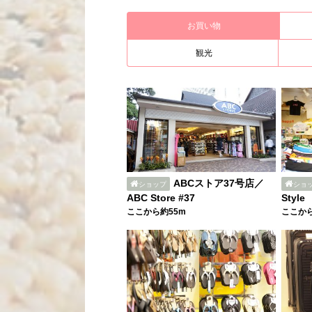
お買い物
観光
ABCストア37号店／
ショップ
ショ
ABC Store #37
Style
ここから約55m
ここから