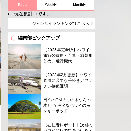
Today
Weekly
Monthly
現在集計中です。
ジャンル別ランキングはこちら
編集部ピックアップ
【2023年完全版】ハワイ
旅行の費用・予算・旅費ま
とめ。飛行機代...
【2023年2月更新】ハワイ
渡航に必要な手続き／ワク
チン接種証明...
日立のCM「この木なんの
木♪」で有名なハワイのモ
ンキーポッド
【在住者レポート】次回の
ハワイ旅行で気をつけるべ