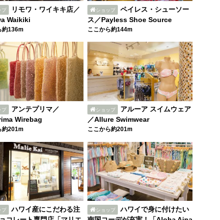
リモワ・ワイキキ店／
ペイレス・シューソー
ップ
ショップ
a Waikiki
ス／Payless Shoe Source
約136m
ここから約144m
アンテプリマ／
アルーア スイムウェア
ップ
ショップ
rima Wirebag
／Allure Swimwear
約201m
ここから約201m
ハワイ産にこだわる注
ハワイで身に付けたい
ップ
ショップ
ョコレート専門店「マリエ
南国コーデが充実！「Aloha Aina