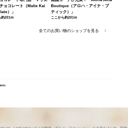
ョコレート（Malie Kai
Boutique（アロハ・アイナ・ブ
olate）」
ティック）」
約201m
ここから約201m
全ての
お買い物
のショップを見る
lic