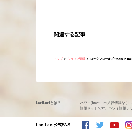
関連する記事
トップ
ショップ情報
ロックンロールズ/Rocké'n Rol
LaniLaniとは？
ハワイ(hawaii)の旅行情報
情報サイトです。ハワイ情報フリーマ
LaniLani公式SNS
LaniLaniのFacebookを見る
LaniLaniのtwitterを見る
LaniLaniのYoutubeチャンネルを見る
LaniLaniのInstagramを見る