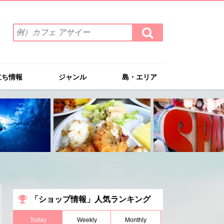
検
検
索
索
ワ
す
る
ー
ド
立ち情報
ジャンル
島・エリア
を
入
力
(例）
カ
フ
ェ
ア
サ
イ
ー
「ショップ情報」人気ランキング
Today
Weekly
Monthly