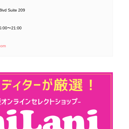
lvd Suite 209
6:00〜21:00
.com