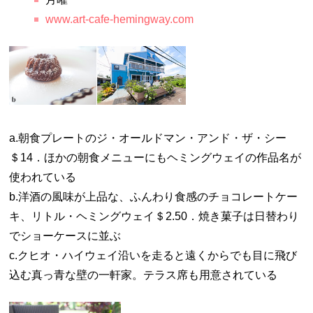
www.art-cafe-hemingway.com
a.朝食プレートのジ・オールドマン・アンド・ザ・シー
＄14．ほかの朝食メニューにもヘミングウェイの作品名が
使われている
b.洋酒の風味が上品な、ふんわり食感のチョコレートケー
キ、リトル・ヘミングウェイ＄2.50．焼き菓子は日替わり
でショーケースに並ぶ
c.クヒオ・ハイウェイ沿いを走ると遠くからでも目に飛び
込む真っ青な壁の一軒家。テラス席も用意されている