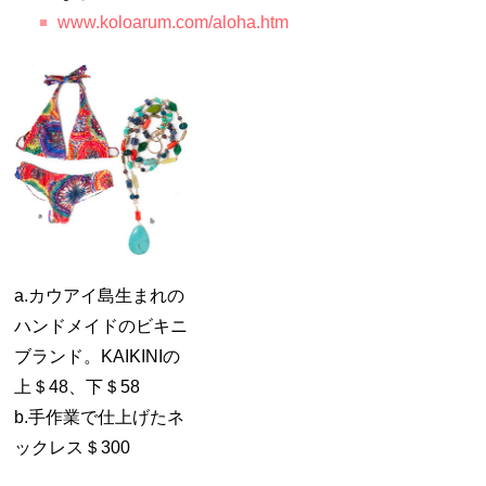
www.koloarum.com/aloha.htm
a.カウアイ島生まれの
ハンドメイドのビキニ
ブランド。KAIKINIの
上＄48、下＄58
b.手作業で仕上げたネ
ックレス＄300